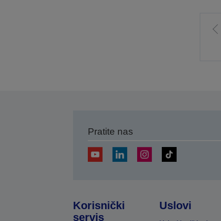
I
p
s
Pratite nas
Korisnički
Uslovi
servis