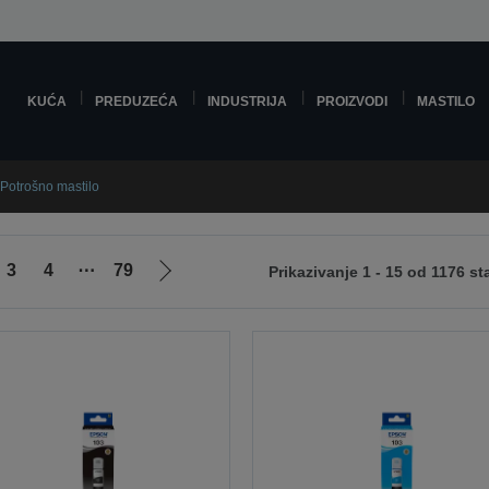
KUĆA
PREDUZEĆA
INDUSTRIJA
PROIZVODI
MASTILO
Potrošno mastilo
3
4
⋯
79
Prikazivanje 1 - 15 od 1176 st
Idi
na
sledeću
stranicu