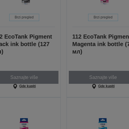
Brzi pregled
Brzi pregled
2 EcoTank Pigment
112 EcoTank Pigmen
ack ink bottle (127
Magenta ink bottle (
л)
мл)
Saznajte više
Saznajte više
Gde kupiti
Gde kupiti