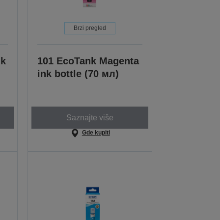
Brzi pregled
nk
101 EcoTank Magenta
ink bottle (70 мл)
Saznajte više
Gde kupiti