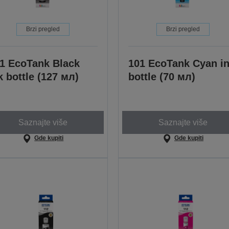
Brzi pregled
Brzi pregled
1 EcoTank Black
101 EcoTank Cyan i
k bottle (127 мл)
bottle (70 мл)
Saznajte više
Saznajte više
Gde kupiti
Gde kupiti