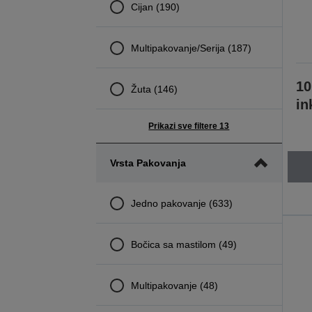
Cijan (190)
Multipakovanje/Serija (187)
10
Žuta (146)
in
Prikazi sve filtere 13
Vrsta Pakovanja
Jedno pakovanje (633)
Bočica sa mastilom (49)
Multipakovanje (48)