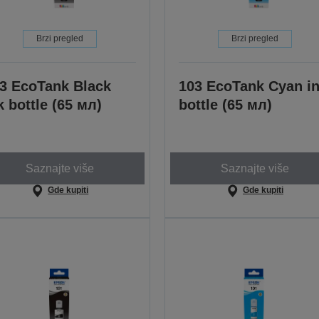
Brzi pregled
Brzi pregled
3 EcoTank Black
103 EcoTank Cyan i
k bottle (65 мл)
bottle (65 мл)
Saznajte više
Saznajte više
Gde kupiti
Gde kupiti