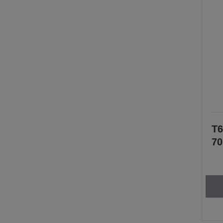
T6
70