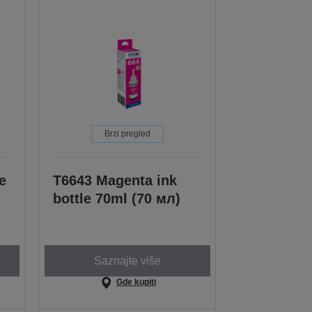
Brzi pregled
e
T6643 Magenta ink
bottle 70ml (70 мл)
Saznajte više
Gde kupiti