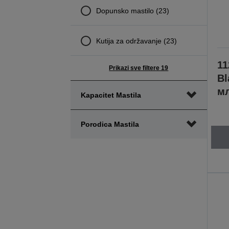
Dopunsko mastilo (23)
Kutija za održavanje (23)
11
Prikazi sve filtere 19
Bl
м
Kapacitet Mastila
Porodica Mastila