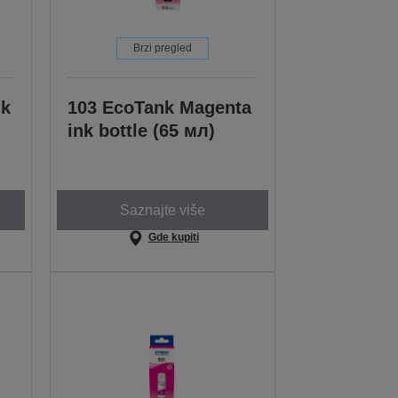
Brzi pregled
nk
103 EcoTank Magenta
ink bottle (65 мл)
Saznajte više
Gde kupiti