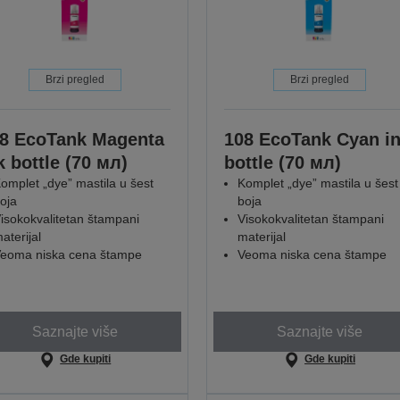
Brzi pregled
Brzi pregled
8 EcoTank Magenta
108 EcoTank Cyan i
k bottle (70 мл)
bottle (70 мл)
omplet „dye” mastila u šest
Komplet „dye” mastila u šest
oja
boja
isokokvalitetan štampani
Visokokvalitetan štampani
aterijal
materijal
eoma niska cena štampe
Veoma niska cena štampe
Saznajte više
Saznajte više
Gde kupiti
Gde kupiti