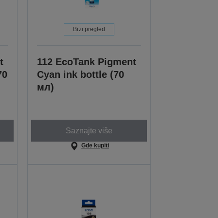
Brzi pregled
t
112 EcoTank Pigment
70
Cyan ink bottle (70
мл)
Saznajte više
Gde kupiti