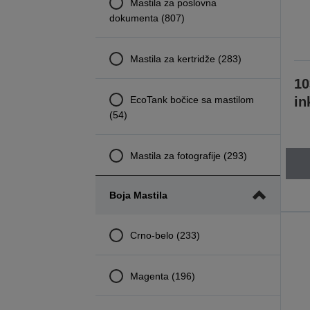
Mastila za poslovna
dokumenta (807)
Mastila za kertridže (283)
10
EcoTank bočice sa mastilom
in
(54)
Mastila za fotografije (293)
Boja Mastila
Crno-belo (233)
Magenta (196)