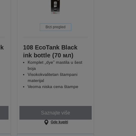
Brzi pregled
nk
108 EcoTank Black
ink bottle (70 мл)
Komplet „dye” mastila u šest
boja
Visokokvalitetan štampani
materijal
Veoma niska cena štampe
Saznajte više
Gde kupiti