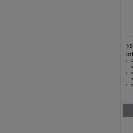
10
in
K
b
V
m
V