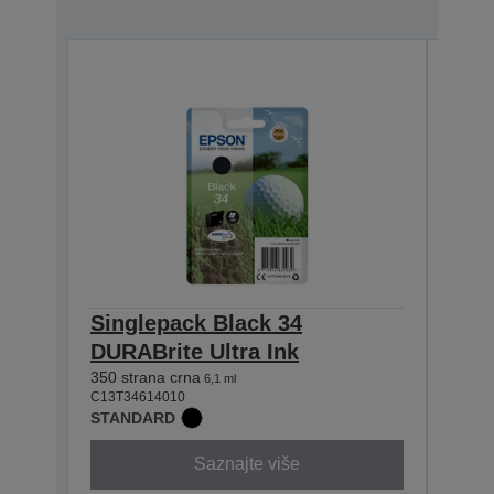
Singlepack Black 34
Sin
DURABrite Ultra Ink
DURA
350 strana crna
300 st
6,1 ml
C13T34614010
C13T3
STANDARD
STAN
Saznajte više