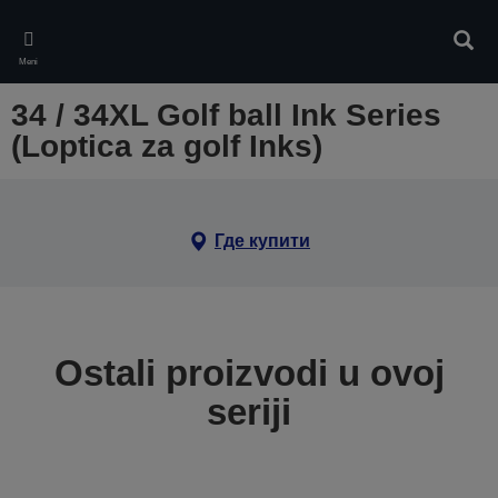
Skip
to
Pretr
main
Meni
content
34 / 34XL Golf ball Ink Series
(Loptica za golf Inks)
Где купити
Ostali proizvodi u ovoj
seriji