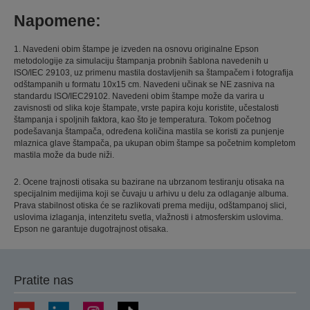
Napomene:
1. Navedeni obim štampe je izveden na osnovu originalne Epson
metodologije za simulaciju štampanja probnih šablona navedenih u
ISO/IEC 29103, uz primenu mastila dostavljenih sa štampačem i fotografija
odštampanih u formatu 10x15 cm. Navedeni učinak se NE zasniva na
standardu ISO/IEC29102. Navedeni obim štampe može da varira u
zavisnosti od slika koje štampate, vrste papira koju koristite, učestalosti
štampanja i spoljnih faktora, kao što je temperatura. Tokom početnog
podešavanja štampača, određena količina mastila se koristi za punjenje
mlaznica glave štampača, pa ukupan obim štampe sa početnim kompletom
mastila može da bude niži.
2. Ocene trajnosti otisaka su bazirane na ubrzanom testiranju otisaka na
specijalnim medijima koji se čuvaju u arhivu u delu za odlaganje albuma.
Prava stabilnost otiska će se razlikovati prema mediju, odštampanoj slici,
uslovima izlaganja, intenzitetu svetla, vlažnosti i atmosferskim uslovima.
Epson ne garantuje dugotrajnost otisaka.
Pratite nas