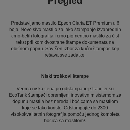
Pregled
Predstavljamo mastilo Epson Claria ET Premium u 6
boja. Novo sivo mastilo za lako štampanje izvanrednih
crno-belih fotografija i crno pigmentno mastilo za čist
tekst prilikom dvostrane štampe dokumenata na
običnom papiru. Savršen izbor za kućni štampač koji
rešava sve zadatke.
Niski troškovi štampe
Veoma niska cena po odštampanoj strani jer su
EcoTank štampači opremljeni inovativnim sistemom za
dopunu mastila bez nereda i bočicama sa mastilom
koje se lako koriste. Odštampajte do 2300
visokokvalitetnih fotografija pomoću jednog kompleta
bočica sa mastilom¹.