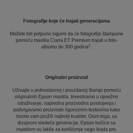
Fotografije koje će trajati generacijama
Možete biti potpuno sigurni da će fotografije štampane
pomoću mastila Claria ET Premium trajati u foto-
2
albumu do 300 godina
.
Originalni proizvod
Uživajte u jednostavnoj i pouzdanoj štampi pomoću
originalnih Epson mastila. Investiramo u opsežno
istraživanje, napredna proizvodna postrojenja i
podvrgavamo proizvode rigoroznim testovima kako
bismo vam pružili najbolji kvalitet. Osim toga, sa
dizajnom sledeće generacije, Epson bočice sa
mastilom su lakše za korišćenje nego ikada pre.