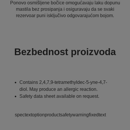
Ponovo osmišljene bočice omogućavaju laku dopunu
mastila bez prosipanja i osiguravaju da se svaki
rezervoar puni isključivo odgovarajućom bojom.
Bezbednost proizvoda
Contains 2,4,7,9-tetramethyldec-5-yne-4,7-
diol. May produce an allergic reaction.
Safety data sheet available on request.
spectextoptionproductsafetywarningfixedtext