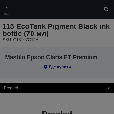
Skip
to
Pretr
main
Meni
content
115 EcoTank Pigment Black ink
bottle (70 мл)
SKU: C13T07C14A
Mastilo Epson Claria ET Premium
Где купити
Pregled