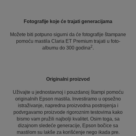
Fotografije koje će trajati generacijama
Možete biti potpuno sigurni da će fotografije štampane
pomoću mastila Claria ET Premium trajati u foto-
2
albumu do 300 godina
.
Originalni proizvod
Uživajte u jednostavnoj i pouzdanoj štampi pomoću
originalnih Epson mastila. Investiramo u opsežno
istraživanje, napredna proizvodna postrojenja i
podvrgavamo proizvode rigoroznim testovima kako
bismo vam pružili najbolji kvalitet. Osim toga, sa
dizajnom sledeće generacije, Epson bočice sa
mastilom su lakše za korišćenje nego ikada pre.