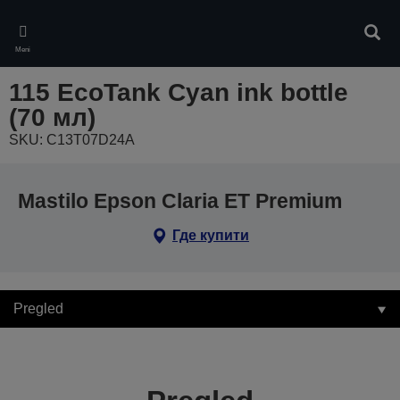
Skip
to
Pretr
main
Meni
content
115 EcoTank Cyan ink bottle
(70 мл)
SKU: C13T07D24A
Mastilo Epson Claria ET Premium
Где купити
Pregled