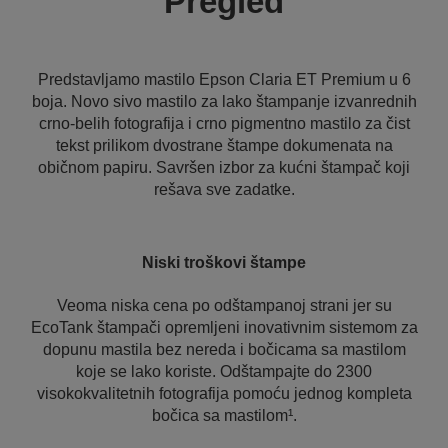
Pregled
Predstavljamo mastilo Epson Claria ET Premium u 6
boja. Novo sivo mastilo za lako štampanje izvanrednih
crno-belih fotografija i crno pigmentno mastilo za čist
tekst prilikom dvostrane štampe dokumenata na
običnom papiru. Savršen izbor za kućni štampač koji
rešava sve zadatke.
Niski troškovi štampe
Veoma niska cena po odštampanoj strani jer su
EcoTank štampači opremljeni inovativnim sistemom za
dopunu mastila bez nereda i bočicama sa mastilom
koje se lako koriste. Odštampajte do 2300
visokokvalitetnih fotografija pomoću jednog kompleta
bočica sa mastilom¹.