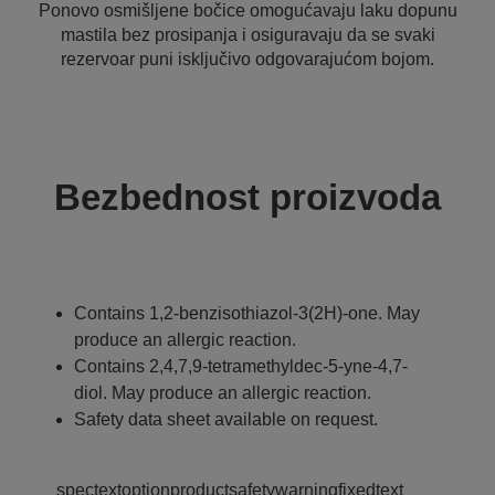
Ponovo osmišljene bočice omogućavaju laku dopunu
mastila bez prosipanja i osiguravaju da se svaki
rezervoar puni isključivo odgovarajućom bojom.
Bezbednost proizvoda
Contains 1,2-benzisothiazol-3(2H)-one. May
produce an allergic reaction.
Contains 2,4,7,9-tetramethyldec-5-yne-4,7-
diol. May produce an allergic reaction.
Safety data sheet available on request.
spectextoptionproductsafetywarningfixedtext