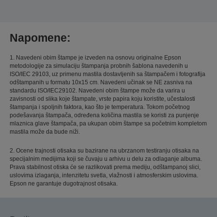
Napomene:
1. Navedeni obim štampe je izveden na osnovu originalne Epson
metodologije za simulaciju štampanja probnih šablona navedenih u
ISO/IEC 29103, uz primenu mastila dostavljenih sa štampačem i fotografija
odštampanih u formatu 10x15 cm. Navedeni učinak se NE zasniva na
standardu ISO/IEC29102. Navedeni obim štampe može da varira u
zavisnosti od slika koje štampate, vrste papira koju koristite, učestalosti
štampanja i spoljnih faktora, kao što je temperatura. Tokom početnog
podešavanja štampača, određena količina mastila se koristi za punjenje
mlaznica glave štampača, pa ukupan obim štampe sa početnim kompletom
mastila može da bude niži.
2. Ocene trajnosti otisaka su bazirane na ubrzanom testiranju otisaka na
specijalnim medijima koji se čuvaju u arhivu u delu za odlaganje albuma.
Prava stabilnost otiska će se razlikovati prema mediju, odštampanoj slici,
uslovima izlaganja, intenzitetu svetla, vlažnosti i atmosferskim uslovima.
Epson ne garantuje dugotrajnost otisaka.