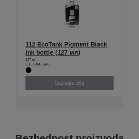
112 EcoTank Pigment Black
112
ink bottle (127 мл)
ink 
127 ml
70 ml
C13T06C14A
C13T0
Saznajte više
Bezbednost proizvoda