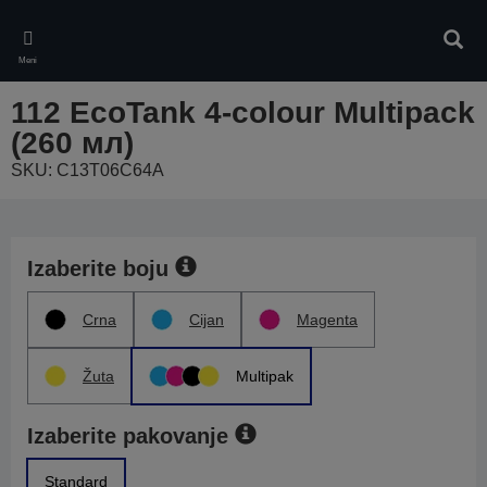
Skip
to
Pretr
main
Meni
content
112 EcoTank 4-colour Multipack
(260 мл)
SKU: C13T06C64A
Izaberite boju
Crna
Cijan
Magenta
Žuta
Multipak
Izaberite pakovanje
Standard