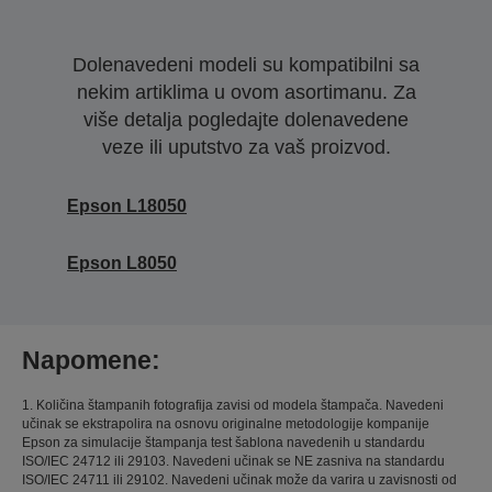
Dolenavedeni modeli su kompatibilni sa
nekim artiklima u ovom asortimanu. Za
više detalja pogledajte dolenavedene
veze ili uputstvo za vaš proizvod.
Epson L18050
Epson L8050
Napomene:
1. Količina štampanih fotografija zavisi od modela štampača. Navedeni
učinak se ekstrapolira na osnovu originalne metodologije kompanije
Epson za simulacije štampanja test šablona navedenih u standardu
ISO/IEC 24712 ili 29103. Navedeni učinak se NE zasniva na standardu
ISO/IEC 24711 ili 29102. Navedeni učinak može da varira u zavisnosti od