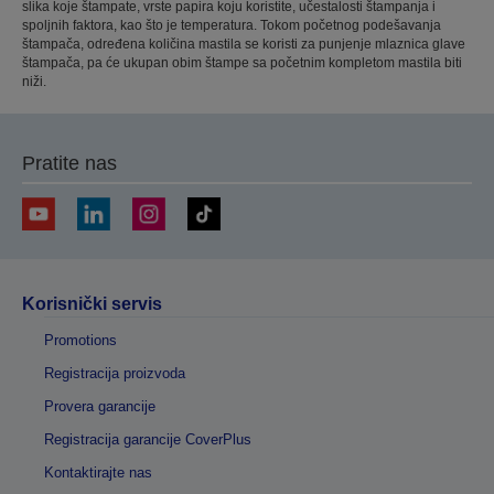
slika koje štampate, vrste papira koju koristite, učestalosti štampanja i
spoljnih faktora, kao što je temperatura. Tokom početnog podešavanja
štampača, određena količina mastila se koristi za punjenje mlaznica glave
štampača, pa će ukupan obim štampe sa početnim kompletom mastila biti
niži.
Pratite nas
Korisnički servis
Promotions
Registracija proizvoda
Provera garancije
Registracija garancije CoverPlus
Kontaktirajte nas