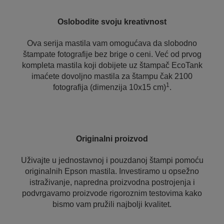
Oslobodite svoju kreativnost
Ova serija mastila vam omogućava da slobodno
štampate fotografije bez brige o ceni. Već od prvog
kompleta mastila koji dobijete uz štampač EcoTank
imaćete dovoljno mastila za štampu čak 2100
1
fotografija (dimenzija 10x15 cm)
.
Originalni proizvod
Uživajte u jednostavnoj i pouzdanoj štampi pomoću
originalnih Epson mastila. Investiramo u opsežno
istraživanje, napredna proizvodna postrojenja i
podvrgavamo proizvode rigoroznim testovima kako
bismo vam pružili najbolji kvalitet.