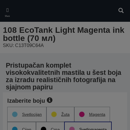
Skip
to
Pretr
main
Meni
content
108 EcoTank Light Magenta ink
bottle (70 мл)
SKU: C13T09C64A
Pristupačan komplet
visokokvalitetnih mastila u šest boja
za izradu realističnih fotografija na
sjajnom papiru
Izaberite boju
Svetlocijan
Žuta
Magenta
Cijan
Crna
Svetlomagenta