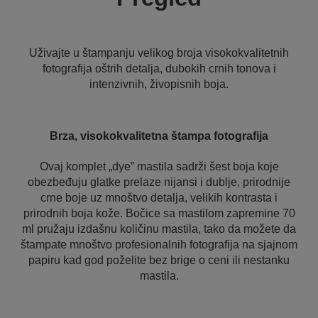
Uživajte u štampanju velikog broja visokokvalitetnih
fotografija oštrih detalja, dubokih crnih tonova i
intenzivnih, živopisnih boja.
Brza, visokokvalitetna štampa fotografija
Ovaj komplet „dye” mastila sadrži šest boja koje
obezbeđuju glatke prelaze nijansi i dublje, prirodnije
crne boje uz mnoštvo detalja, velikih kontrasta i
prirodnih boja kože. Bočice sa mastilom zapremine 70
ml pružaju izdašnu količinu mastila, tako da možete da
štampate mnoštvo profesionalnih fotografija na sjajnom
papiru kad god poželite bez brige o ceni ili nestanku
mastila.