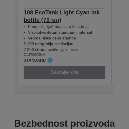
108 EcoTank Light Cyan ink
108
bottle (70 мл)
bott
Komplet „dye” mastila u šest boja
Kom
Visokokvalitetan štampani materijal
Vis
Veoma niska cena štampe
Veo
2.100 fotografija svetlocijan
2.100 
7.200 strana svetlocijan
7.200 
70 ml
C13T09C54A
C13T0
STANDARD
STAN
Saznajte više
Bezbednost proizvoda