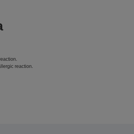
a
eaction.
lergic reaction.