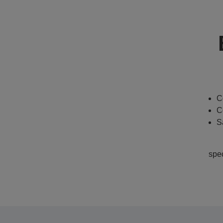
C
C
S
spe