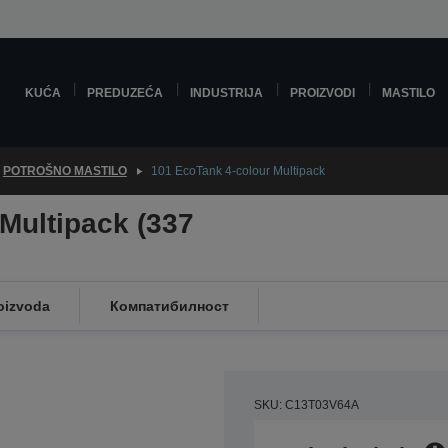
KUĆA
PREDUZEĆA
INDUSTRIJA
PROIZVODI
MASTILO
POTROŠNO MASTILO
101 EcoTank 4-colour Multipack
Multipack (337
oizvoda
Компатибилност
SKU: C13T03V64A