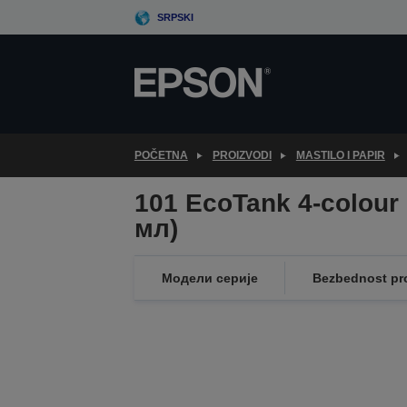
Skip
SRPSKI
to
main
content
POČETNA
PROIZVODI
MASTILO I PAPIR
101 EcoTank 4-colour 
мл)
Модели серије
Bezbednost pr