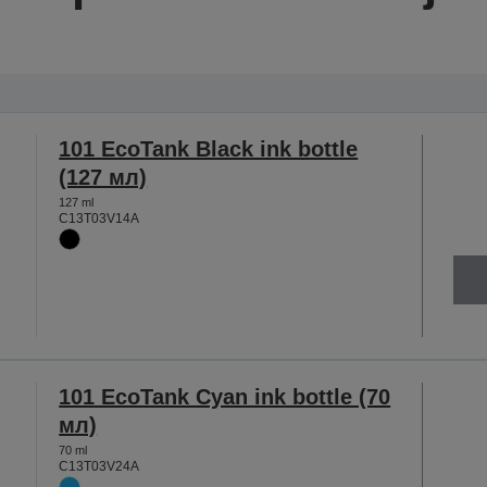
101 EcoTank Black ink bottle
(127 мл)
127 ml
C13T03V14A
101 EcoTank Cyan ink bottle (70
мл)
70 ml
C13T03V24A