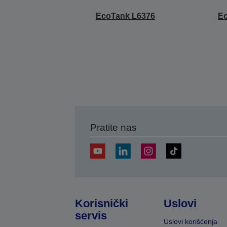
EcoTank L6376
E
Pratite nas
Korisnički
Uslovi
servis
Uslovi korišćenja