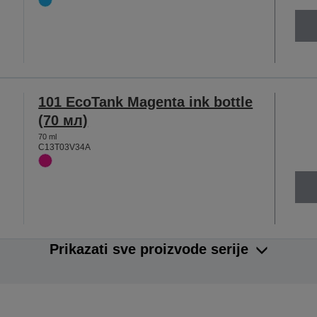
101 EcoTank Magenta ink bottle
(70 мл)
70 ml
C13T03V34A
Prikazati sve proizvode serije