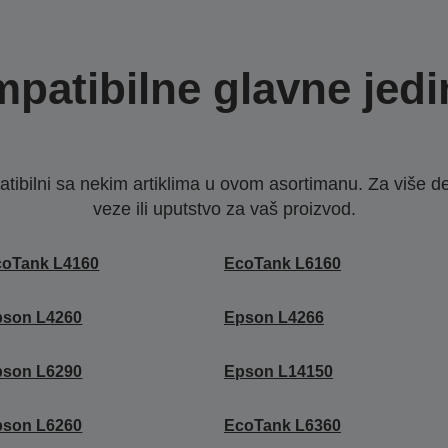
patibilne glavne jedi
ibilni sa nekim artiklima u ovom asortimanu. Za više d
veze ili uputstvo za vaš proizvod.
coTank L4160
EcoTank L6160
pson L4260
Epson L4266
pson L6290
Epson L14150
pson L6260
EcoTank L6360