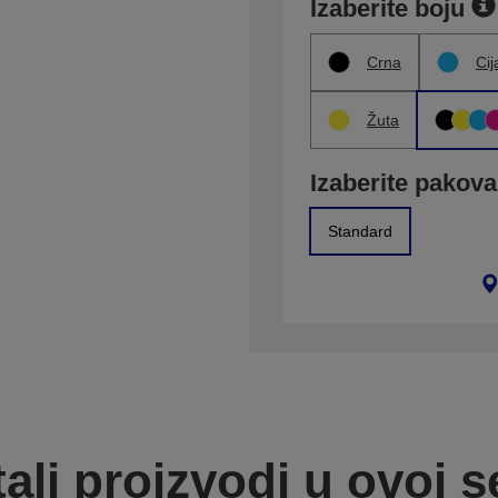
Izaberite boju
Crna
Cij
Žuta
Izaberite pakova
Standard
ali proizvodi u ovoj se