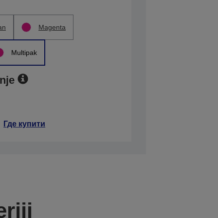
an
Magenta
Multipak
nje
Где купити
riji