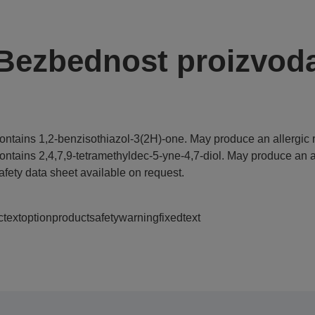
Bezbednost proizvod
ontains 1,2-benzisothiazol-3(2H)-one. May produce an allergic r
ontains 2,4,7,9-tetramethyldec-5-yne-4,7-diol. May produce an al
afety data sheet available on request.
ctextoptionproductsafetywarningfixedtext