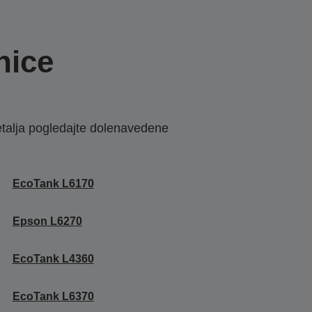
nice
etalja pogledajte dolenavedene
EcoTank L6170
Epson L6270
EcoTank L4360
EcoTank L6370