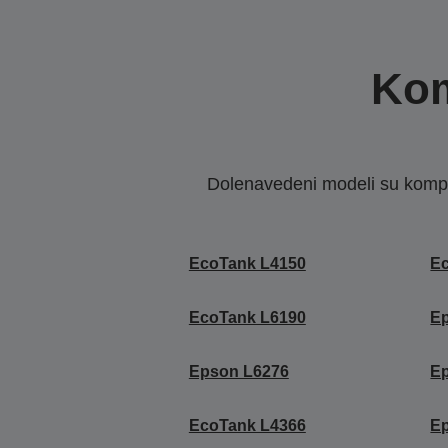
Kom
Dolenavedeni modeli su kompat
EcoTank L4150
E
EcoTank L6190
E
Epson L6276
E
EcoTank L4366
E