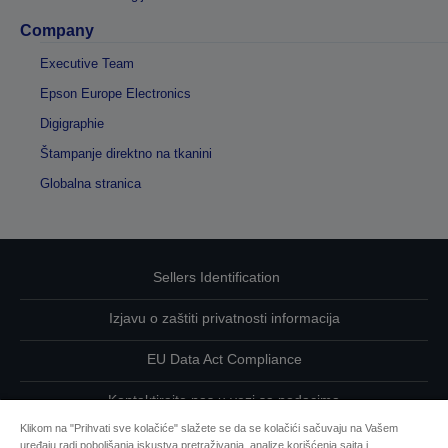
Company
Executive Team
Epson Europe Electronics
Digigraphie
Štampanje direktno na tkanini
Globalna stranica
Sellers Identification
Izjavu o zaštiti privatnosti informacija
EU Data Act Compliance
Kontaktirajte nas u vezi sa podacima
Klikom na "Prihvati sve kolačiće" slažete se da se kolačići sačuvaju na Vašem
Informacije o kolačićima
uređaju radi poboljšanja iskustva pretraživanja, analize korišćenja sajta i