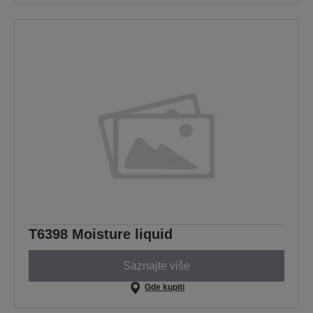
T6398 Moisture liquid
Saznajte više
Gde kupiti