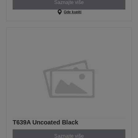
Saznajte više
Gde kupiti
T639A Uncoated Black
Saznajte više