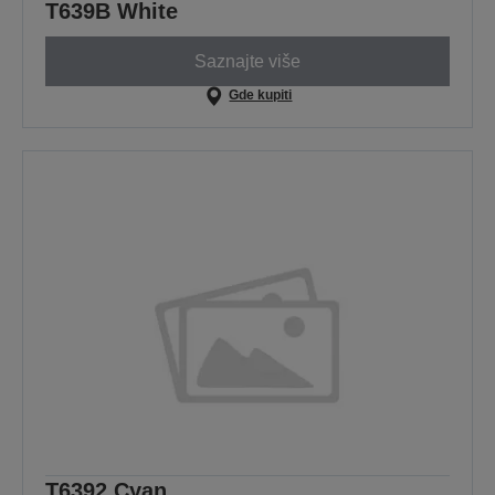
T639B White
Saznajte više
Gde kupiti
T6392 Cyan