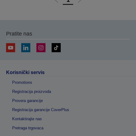
Idi
Idi
na
na
prethodnu
sledeću
stranicu
stranicu
Pratite nas
Korisnički servis
Promotions
Registracija proizvoda
Provera garancije
Registracija garancije CoverPlus
Kontaktirajte nas
Pretraga trgovaca