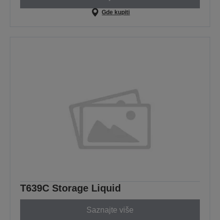
Gde kupiti
T639C Storage Liquid
Saznajte više