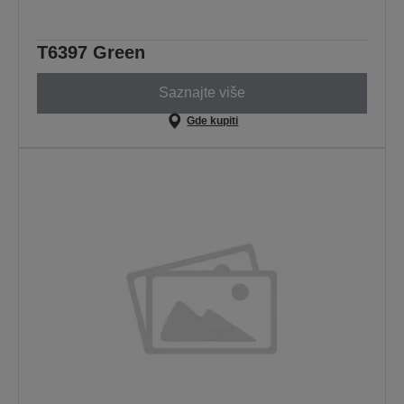
T6397 Green
Saznajte više
Gde kupiti