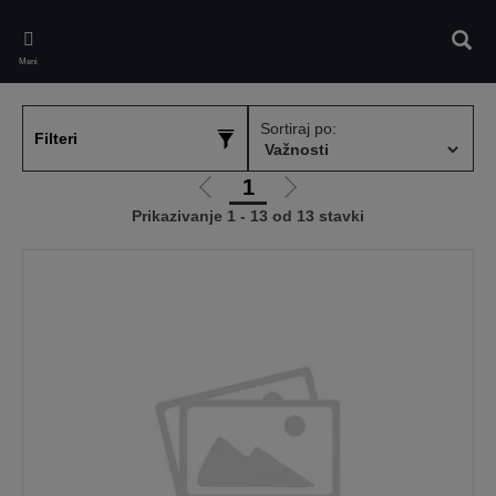
Skip
to
Pretr
main
Meni
content
Sortiraj po:
Filteri
1
Idi
Idi
Prikazivanje 1 - 13 od 13 stavki
na
na
prethodnu
sledeću
stranicu
stranicu