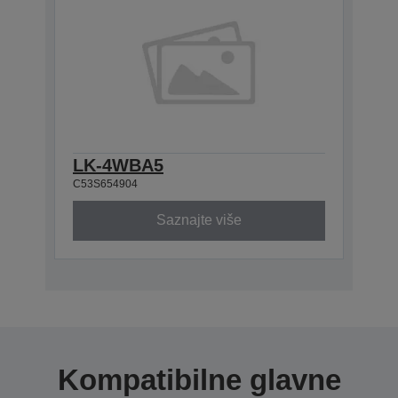
LK-4WBA5
C53S654904
Saznajte više
Kompatibilne glavne