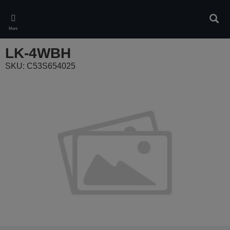
Skip
to
Pretr
main
Meni
content
LK-4WBH
SKU: C53S654025