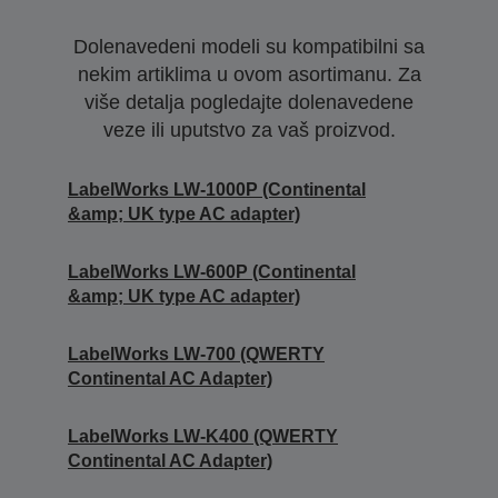
Dolenavedeni modeli su kompatibilni sa
nekim artiklima u ovom asortimanu. Za
više detalja pogledajte dolenavedene
veze ili uputstvo za vaš proizvod.
LabelWorks LW-1000P (Continental
&amp; UK type AC adapter)
LabelWorks LW-600P (Continental
&amp; UK type AC adapter)
LabelWorks LW-700 (QWERTY
Continental AC Adapter)
LabelWorks LW-K400 (QWERTY
Continental AC Adapter)