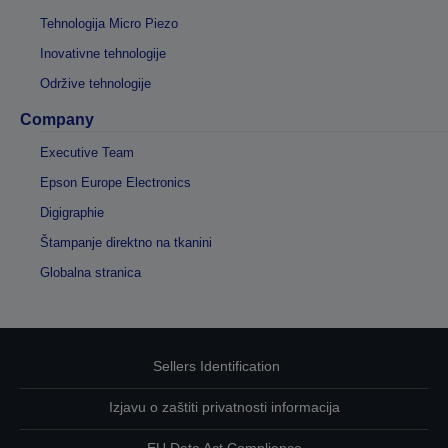
Tehnologija Micro Piezo
Inovativne tehnologije
Održive tehnologije
Company
Executive Team
Epson Europe Electronics
Digigraphie
Štampanje direktno na tkanini
Globalna stranica
Sellers Identification
Izjavu o zaštiti privatnosti informacija