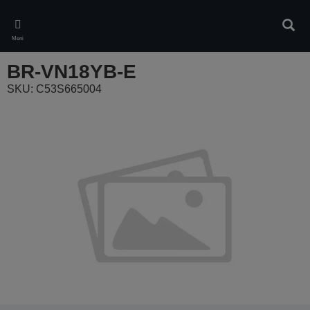
Skip
to
Pretr
main
Meni
content
BR-VN18YB-E
SKU: C53S665004