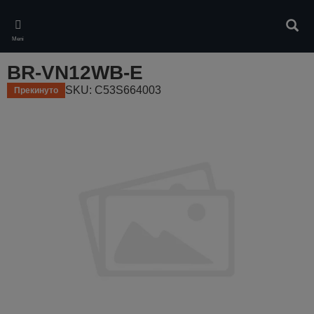
Skip
to
Pretr
main
Meni
content
BR-VN12WB-E
SKU: C53S664003
Прекинуто