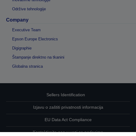
Održive tehnologije
Company
Executive Team
Epson Europe Electronics
Digigraphie
Štampanje direktno na tkanini
Globalna stranica
Sellers Identification
Izjavu o zaštiti privatnosti informacija
EU Data Act Compliance
Kontaktirajte nas u vezi sa podacima