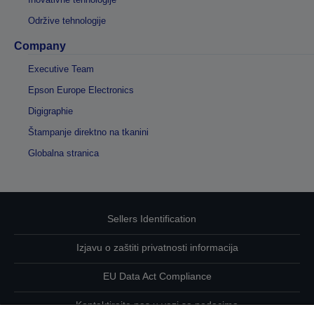
Održive tehnologije
Company
Executive Team
Epson Europe Electronics
Digigraphie
Štampanje direktno na tkanini
Globalna stranica
Sellers Identification
Izjavu o zaštiti privatnosti informacija
EU Data Act Compliance
Kontaktirajte nas u vezi sa podacima