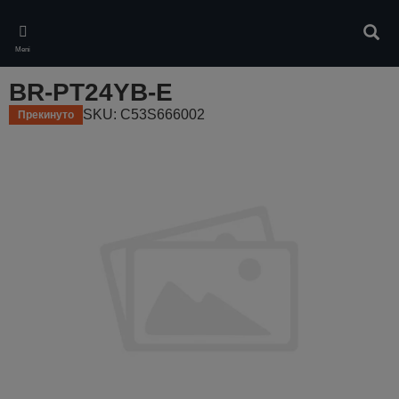
Skip
to
Pretr
main
Meni
content
BR-PT24YB-E
SKU: C53S666002
Прекинуто