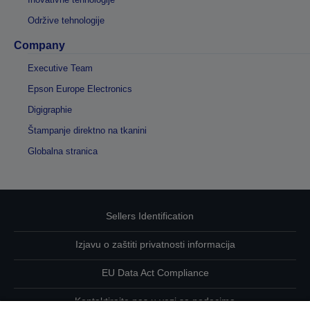
Održive tehnologije
Company
Executive Team
Epson Europe Electronics
Digigraphie
Štampanje direktno na tkanini
Globalna stranica
Sellers Identification
Izjavu o zaštiti privatnosti informacija
EU Data Act Compliance
Kontaktirajte nas u vezi sa podacima