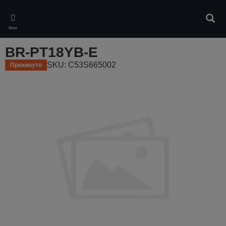
Skip
to
Pretr
main
Meni
content
BR-PT18YB-E
SKU: C53S665002
Прекинуто