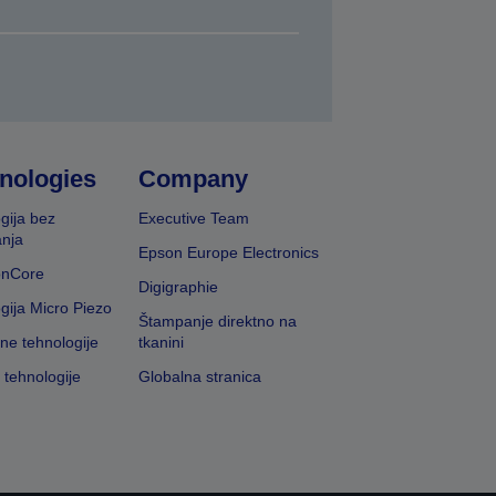
nologies
Company
gija bez
Executive Team
nja
Epson Europe Electronics
onCore
Digigraphie
gija Micro Piezo
Štampanje direktno na
vne tehnologije
tkanini
 tehnologije
Globalna stranica