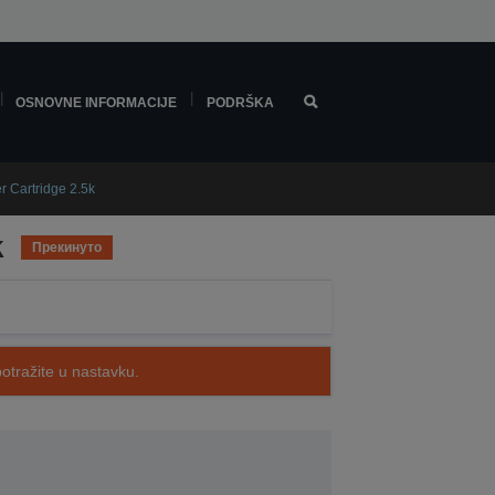
OSNOVNE INFORMACIJE
PODRŠKA
 Cartridge 2.5k
k
Прекинуто
potražite u nastavku.