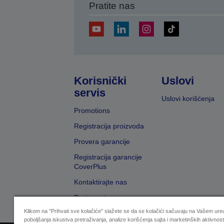
Pratite nas
Korisnički
Uslovi
servis
Uslovi korišćenja
Promotions
Registracija proizvoda
Provera garancije
Registracija garancije
CoverPlus
Kontaktirajte nas
Pretraga trgovaca
Klikom na "Prihvati sve kolačiće" slažete se da se kolačići sačuvaju na Vašem uređ
poboljšanja iskustva pretraživanja, analize korišćenja sajta i marketinških aktivnost