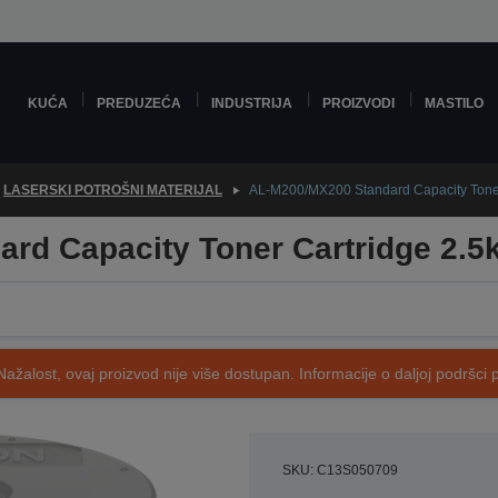
KUĆA
PREDUZEĆA
INDUSTRIJA
PROIZVODI
MASTILO
LASERSKI POTROŠNI MATERIJAL
AL-M200/MX200 Standard Capacity Toner
rd Capacity Toner Cartridge 2.5
Nažalost, ovaj proizvod nije više dostupan. Informacije o daljoj podršci 
SKU: C13S050709