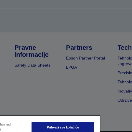
Pravne
Partners
Tech
informacije
Epson Partner Portal
Tehnolo
zagreva
Safety Data Sheets
LPGA
Precisi
Tehnolo
Inovati
Održive
aju radi
Prihvati sve kolačiće
i.