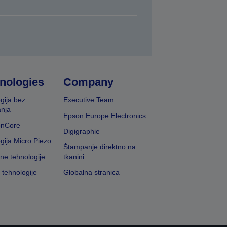
nologies
Company
gija bez
Executive Team
nja
Epson Europe Electronics
onCore
Digigraphie
gija Micro Piezo
Štampanje direktno na
vne tehnologije
tkanini
 tehnologije
Globalna stranica