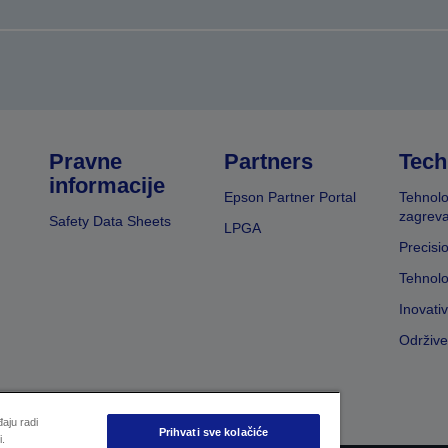
Pravne
Partners
Tech
informacije
Epson Partner Portal
Tehnolo
zagreva
Safety Data Sheets
LPGA
Precisi
Tehnolo
Inovati
Održive
aju radi
Prihvati sve kolačiće
i.