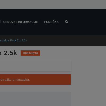
OSNOVNE INFORMACIJE
PODRŠKA
tridge Pack 2 x 2.5k
 2.5k
Прекинуто
potražite u nastavku.