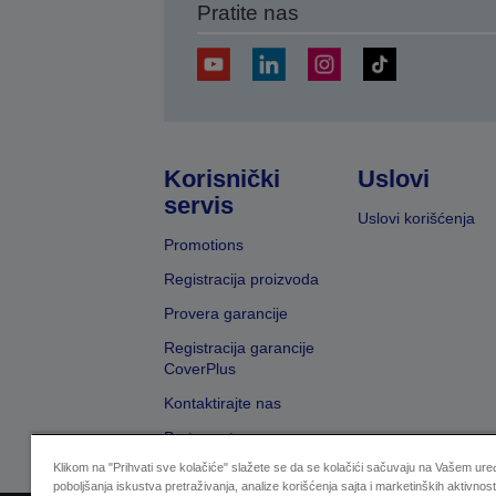
Pratite nas
Korisnički
Uslovi
servis
Uslovi korišćenja
Promotions
Registracija proizvoda
Provera garancije
Registracija garancije
CoverPlus
Kontaktirajte nas
Pretraga trgovaca
Klikom na "Prihvati sve kolačiće" slažete se da se kolačići sačuvaju na Vašem uređ
poboljšanja iskustva pretraživanja, analize korišćenja sajta i marketinških aktivnost