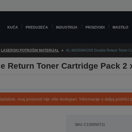
KUĆA
PREDUZEĆA
INDUSTRIJA
PROIZVODI
MASTILO
LASERSKI POTROŠNI MATERIJAL
AL-M200/MX200 Double Return Toner Car
 Return Toner Cartridge Pack 2 x
Nažalost, ovaj proizvod nije više dostupan. Informacije o daljoj podršci 
SKU: C13S050711