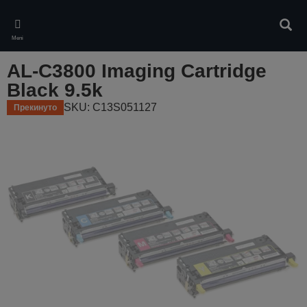
Skip
to
Pretr
main
Meni
content
AL-C3800 Imaging Cartridge
Black 9.5k
SKU: C13S051127
Прекинуто