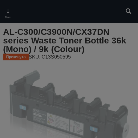
Skip
to
Pretr
main
Meni
content
AL-C300/C3900N/CX37DN
series Waste Toner Bottle 36k
(Mono) / 9k (Colour)
SKU: C13S050595
Прекинуто