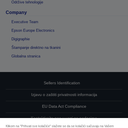
Održive tehnologije
Company
Executive Team
Epson Europe Electronics
Digigraphie
Štampanje direktno na tkanini
Globalna stranica
Sellers Identification
Izjavu o zaštiti privatnosti informacija
EU Data Act Compliance
Kontaktirajte nas u vezi sa podacima
Klikom na "Prihvati sve kolačiće" slažete se da se kolačići sačuvaju na Vašem