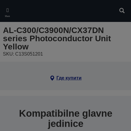
Skip
to
Pretr
main
Meni
content
AL-C300/C3900N/CX37DN
series Photoconductor Unit
Yellow
SKU: C13S051201
Где купити
Kompatibilne glavne
jedinice