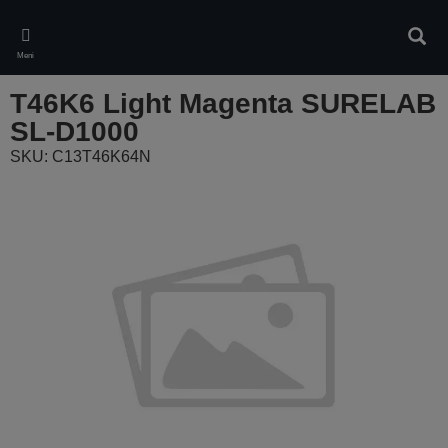
Skip
to
Pretr
main
Meni
content
T46K6 Light Magenta SURELAB
SL-D1000
SKU: C13T46K64N