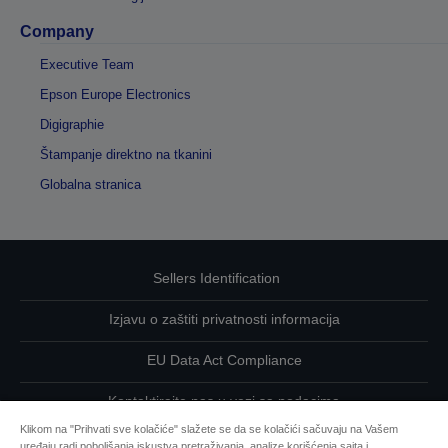
Company
Executive Team
Epson Europe Electronics
Digigraphie
Štampanje direktno na tkanini
Globalna stranica
Sellers Identification
Izjavu o zaštiti privatnosti informacija
EU Data Act Compliance
Kontaktirajte nas u vezi sa podacima
Klikom na "Prihvati sve kolačiće" slažete se da se kolačići sačuvaju na Vašem
Informacije o kolačićima
uređaju radi poboljšanja iskustva pretraživanja, analize korišćenja sajta i