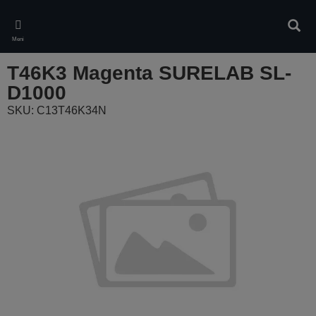
Skip
to
Pretr
main
Meni
content
T46K3 Magenta SURELAB SL-
D1000
SKU: C13T46K34N