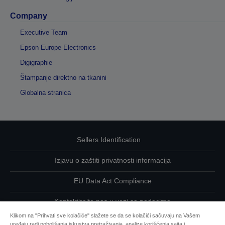
Company
Executive Team
Epson Europe Electronics
Digigraphie
Štampanje direktno na tkanini
Globalna stranica
Sellers Identification
Izjavu o zaštiti privatnosti informacija
EU Data Act Compliance
Kontaktirajte nas u vezi sa podacima
Klikom na "Prihvati sve kolačiće" slažete se da se kolačići sačuvaju na Vašem
Informacije o kolačićima
uređaju radi poboljšanja iskustva pretraživanja, analize korišćenja sajta i