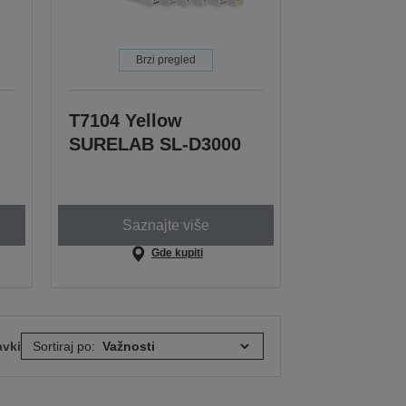
Brzi pregled
T7104 Yellow
SURELAB SL-D3000
Saznajte više
Gde kupiti
avki
Sortiraj po: