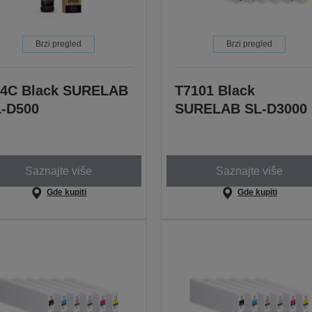
Brzi pregled
Brzi pregled
4C Black SURELAB
T7101 Black
-D500
SURELAB SL-D3000
Saznajte više
Saznajte više
Gde kupiti
Gde kupiti