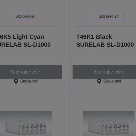
Brzi pregled
Brzi pregled
6K5 Light Cyan
T46K1 Black
URELAB SL-D1000
SURELAB SL-D1000
Saznajte više
Saznajte više
Gde kupiti
Gde kupiti