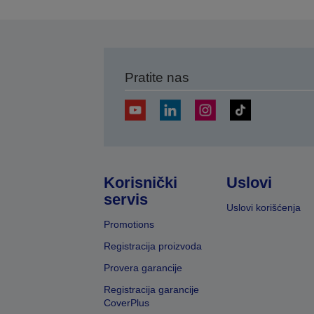
s
Pratite nas
Korisnički
Uslovi
servis
Uslovi korišćenja
Promotions
Registracija proizvoda
Provera garancije
Registracija garancije
CoverPlus