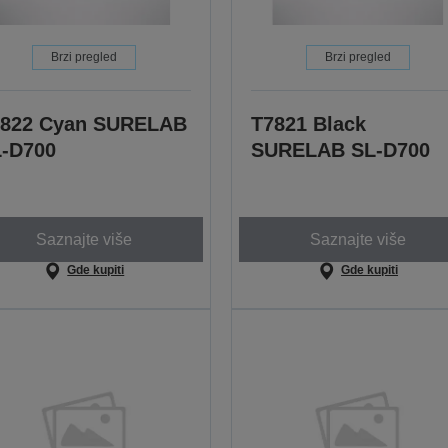
Brzi pregled
Brzi pregled
7822 Cyan SURELAB
T7821 Black
-D700
SURELAB SL-D700
Saznajte više
Saznajte više
Gde kupiti
Gde kupiti