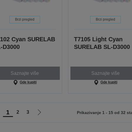
Brzi pregled
Brzi pregled
7102 Cyan SURELAB
T7105 Light Cyan
-D3000
SURELAB SL-D3000
Saznajte više
Saznajte više
Gde kupiti
Gde kupiti
1
2
3
Prikazivanje 1 - 15 od 32 st
di
Idi
na
na
rethodnu
sledeću