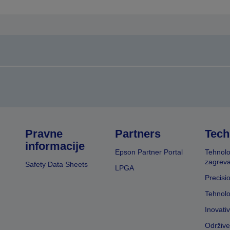
tranicu
stranicu
Pravne
Partners
Tech
informacije
Epson Partner Portal
Tehnolo
zagreva
Safety Data Sheets
LPGA
Precisi
Tehnolo
Inovati
Održive