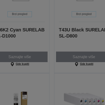
Brzi pregled
Brzi pregled
46K2 Cyan SURELAB
T43U Black SURELA
-D1000
SL-D800
Saznajte više
Saznajte više
Gde kupiti
Gde kupiti