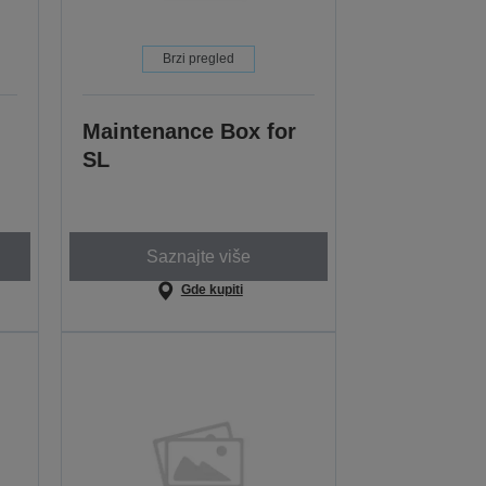
Brzi pregled
Maintenance Box for
SL
Saznajte više
Gde kupiti