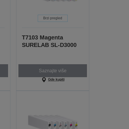
Brzi pregled
T7103 Magenta
SURELAB SL-D3000
Saznajte više
Gde kupiti