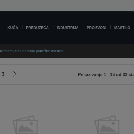
KUĆA
PREDUZEĆA
INDUSTRIJA
PROIZVODI
MASTILO
Komercijalna oprema potrošno mastilo
3
Prikazivanje 1 - 15 od 32 st
Idi
na
sledeću
stranicu