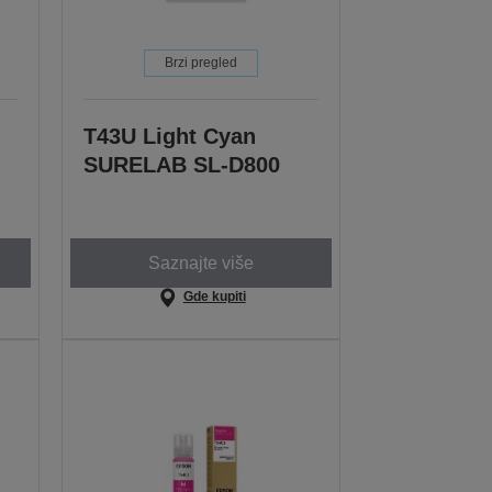
Brzi pregled
T43U Light Cyan
SURELAB SL-D800
Saznajte više
Gde kupiti