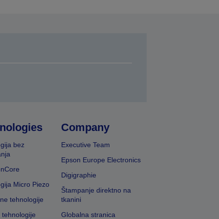
nologies
Company
gija bez
Executive Team
nja
Epson Europe Electronics
onCore
Digigraphie
gija Micro Piezo
Štampanje direktno na
vne tehnologije
tkanini
 tehnologije
Globalna stranica