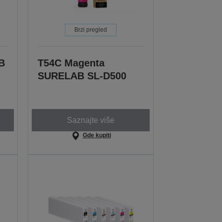
Brzi pregled
B
T54C Magenta
SURELAB SL-D500
Saznajte više
Gde kupiti