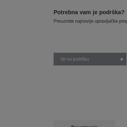
Potrebna vam je podrška?
Preuzmite najnovije upravljačke pr
Idi na podršku