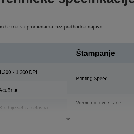
a podložne su promenama bez prethodne najave
Štampanje
1.200 x 1.200 DPI
Printing Speed
AcuBrite
Vreme do prve strane
Srednje velika delovna
skupina
Vreme zagrejavanja