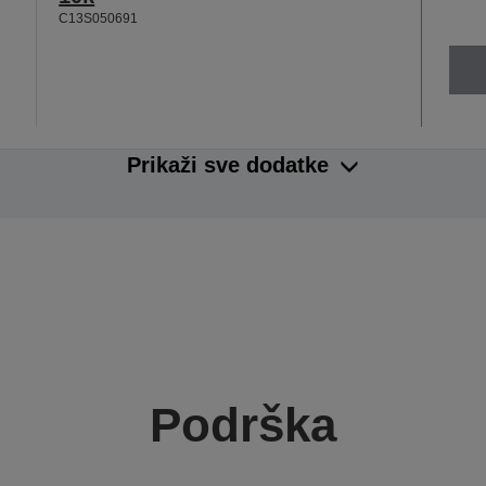
C13S050691
Prikaži sve dodatke
Podrška