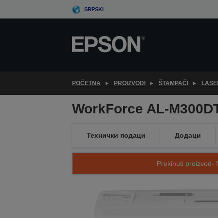
Skip
SRPSKI
to
main
content
POČETNA
PROIZVODI
ŠTAMPAČI
LASE
WorkForce AL-M300D
Технички подаци
Додаци
Prekinuti proizvod- 