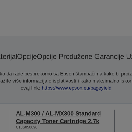
erijal
Opcije
Opcije Produžene Garancije U
ako da rade besprekorno sa Epson štampačima kako bi proizve
ažite više informacija o isplativosti i kako maksimalno iskori
ovaj link:
https://www.epson.eu/pageyield
AL-M300 / AL-MX300 Standard
Capacity Toner Cartridge 2.7k
C13S050690