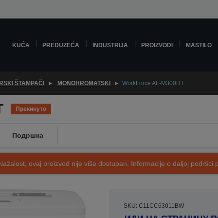
KUĆA
PREDUZEĆA
INDUSTRIJA
PROIZVODI
MASTILO
RSKI ŠTAMPAČI
MONOHROMATSKI
WorkForce AL-M300DT
T
Прекинуто
Подршка
Nažalost, ovaj proizvod nije više dostupan. Informacije o daljoj podršci 
SKU: C11CC63011BW