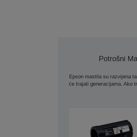
Potrošni Mat
Epson mastila su razvijena t
će trajati generacijama. Ako tr