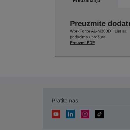
Preuzimanja
Preuzmite dodatn
WorkForce AL-M300DT List sa
podacima / brošura
Preuzmi PDF
Pratite nas