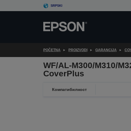
Skip
SRPSKI
to
main
content
POČETNA
PROIZVODI
GARANCIJA
CO
WF/AL-M300/M310/M3
CoverPlus
Компатибилност