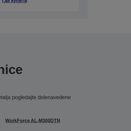
Где купити
nice
etalja pogledajte dolenavedene
WorkForce AL-M300DTN