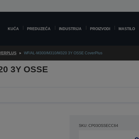
KUĆA
PREDUZEĆA
INDUSTRIJA
PROIZVODI
MASTILO
VERPLUS
WF/AL-M300/M310/M320 3Y OSSE CoverPlus
20 3Y OSSE
SKU: CP03OSSECC64