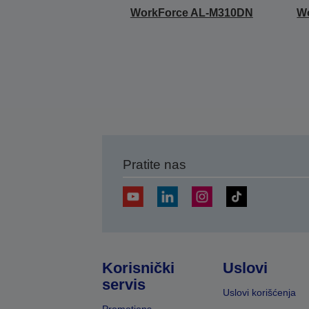
WorkForce AL-M310DN
W
Pratite nas
Korisnički
Uslovi
servis
Uslovi korišćenja