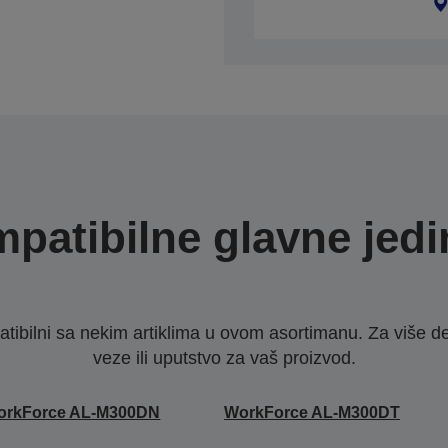
patibilne glavne jedi
ibilni sa nekim artiklima u ovom asortimanu. Za više d
veze ili uputstvo za vaš proizvod.
orkForce AL-M300DN
WorkForce AL-M300DT