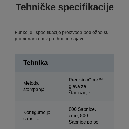
Tehničke specifikacije
Funkcije i specifikacije proizvoda podložne su
promenama bez prethodne najave
Tehnika
PrecisionCore™
Metoda
glava za
štampanja
štampanje
800 Sapnice,
Konfiguracija
crno, 800
sapnica
Sapnice po boji