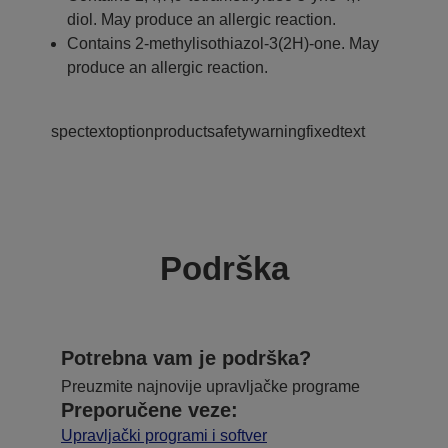
diol. May produce an allergic reaction.
Contains 2-methylisothiazol-3(2H)-one. May
produce an allergic reaction.
spectextoptionproductsafetywarningfixedtext
Podrška
Potrebna vam je podrška?
Preuzmite najnovije upravljačke programe
Preporučene veze:
Upravljački programi i softver