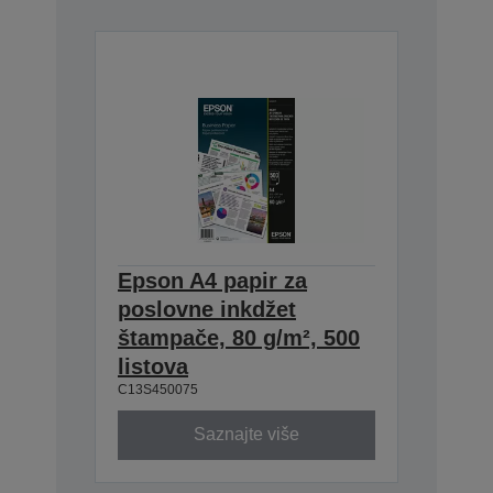
Epson A4 papir za
poslovne inkdžet
štampače, 80 g/m², 500
listova
C13S450075
Saznajte više