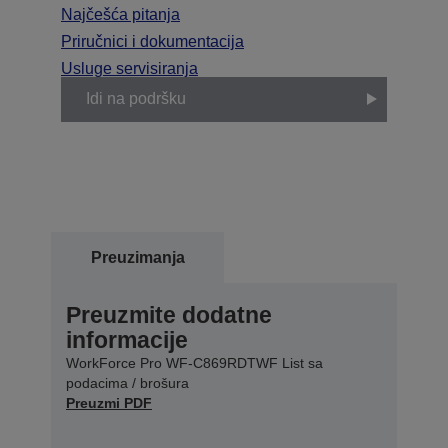
Najčešća pitanja
Priručnici i dokumentacija
Usluge servisiranja
Idi na podršku
Preuzimanja
Preuzmite dodatne
informacije
WorkForce Pro WF-C869RDTWF List sa
podacima / brošura
Preuzmi PDF