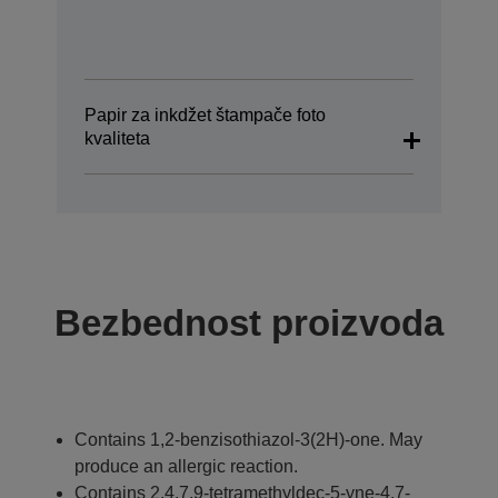
Papir za inkdžet štampače foto
kvaliteta
Bezbednost proizvoda
Contains 1,2-benzisothiazol-3(2H)-one. May
produce an allergic reaction.
Contains 2,4,7,9-tetramethyldec-5-yne-4,7-