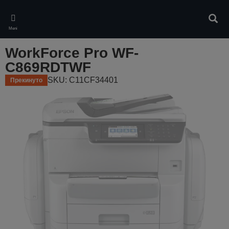
Skip
to
Pretr
main
Meni
content
WorkForce Pro WF-
C869RDTWF
SKU: C11CF34401
Прекинуто