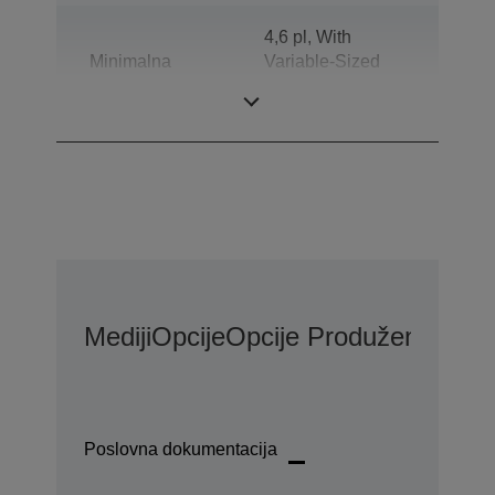
4,6 pl, With
Minimalna
Variable-Sized
veličina kapljice
Droplet
Technology
Mediji
Opcije
Opcije Produžene Gara
Poslovna dokumentacija