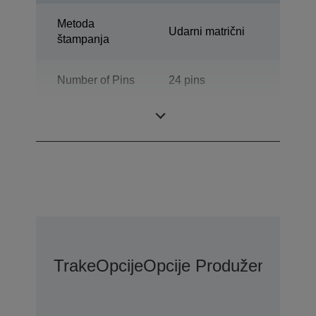
Metoda
Udarni matrični
štampanja
Number of Pins
24 pins
Broj kolona
94 columns
Trake
Opcije
Opcije Produžene Gara