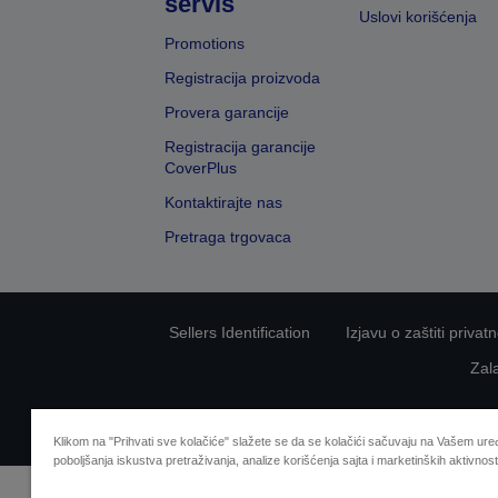
servis
Uslovi korišćenja
Promotions
Registracija proizvoda
Provera garancije
Registracija garancije
CoverPlus
Kontaktirajte nas
Pretraga trgovaca
Sellers Identification
Izjavu o zaštiti privat
Zal
Klikom na "Prihvati sve kolačiće" slažete se da se kolačići sačuvaju na Vašem uređ
poboljšanja iskustva pretraživanja, analize korišćenja sajta i marketinških aktivnost