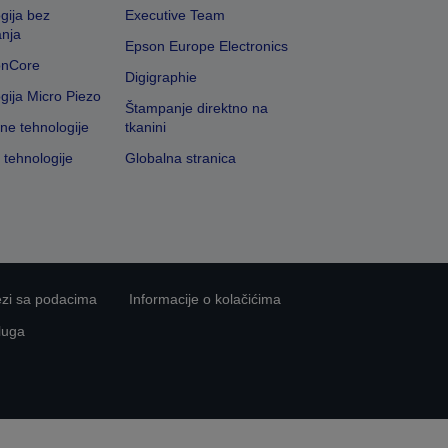
gija bez
Executive Team
nja
Epson Europe Electronics
onCore
Digigraphie
gija Micro Piezo
Štampanje direktno na
vne tehnologije
tkanini
 tehnologije
Globalna stranica
ezi sa podacima
Informacije o kolačićima
luga