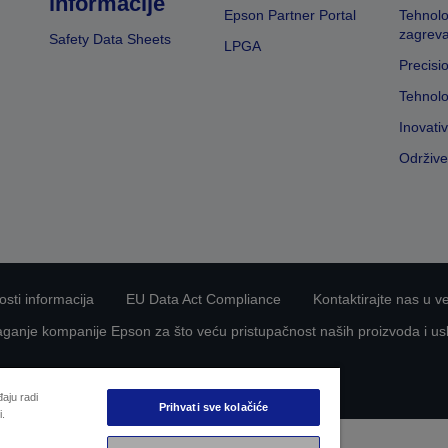
informacije
Epson Partner Portal
Tehnolo
zagreva
Safety Data Sheets
LPGA
Precisi
Tehnolo
Inovati
Održive
nosti informacija
EU Data Act Compliance
Kontaktirajte nas u v
aganje kompanije Epson za što veću pristupačnost naših proizvoda i us
Copyright © 2026 Seiko Epson
aju radi
Prihvati sve kolačiće
i.