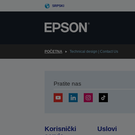
Skip
SRPSKI
to
main
content
POČETNA
Technical design | Contact Us
Pratite nas
Korisnički
Uslovi