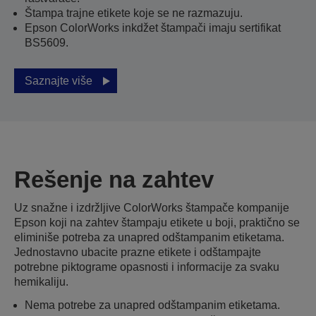
Štampa trajne etikete koje se ne razmazuju.
Epson ColorWorks inkdžet štampači imaju sertifikat
BS5609.
Saznajte više
Rešenje na zahtev
Uz snažne i izdržljive ColorWorks štampače kompanije
Epson koji na zahtev štampaju etikete u boji, praktično se
eliminiše potreba za unapred odštampanim etiketama.
Jednostavno ubacite prazne etikete i odštampajte
potrebne piktograme opasnosti i informacije za svaku
hemikaliju.
Nema potrebe za unapred odštampanim etiketama.