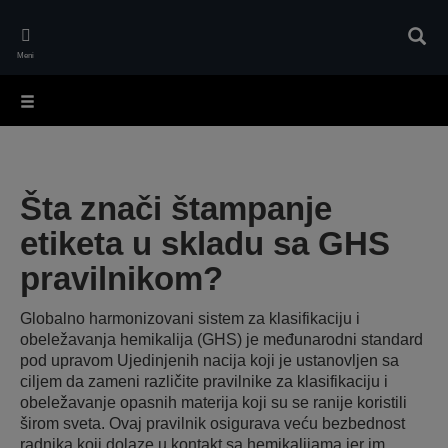
Skip
to
Pretr
main
Meni
content
Šta znači štampanje
etiketa u skladu sa GHS
pravilnikom?
Globalno harmonizovani sistem za klasifikaciju i
obeležavanja hemikalija (GHS) je međunarodni standard
pod upravom Ujedinjenih nacija koji je ustanovljen sa
ciljem da zameni različite pravilnike za klasifikaciju i
obeležavanje opasnih materija koji su se ranije koristili
širom sveta. Ovaj pravilnik osigurava veću bezbednost
radnika koji dolaze u kontakt sa hemikalijama jer im