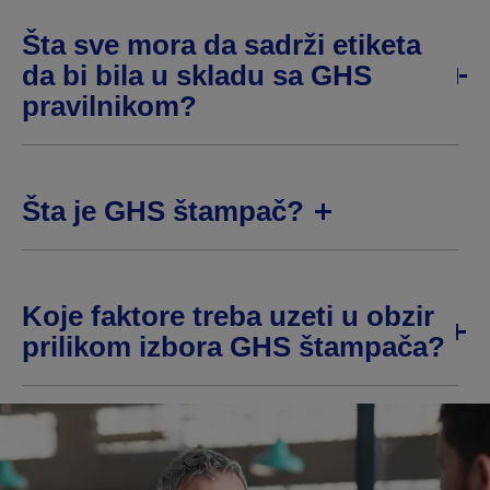
Šta sve mora da sadrži etiketa
da bi bila u skladu sa GHS
pravilnikom?
Šta je GHS štampač?
Koje faktore treba uzeti u obzir
prilikom izbora GHS štampača?