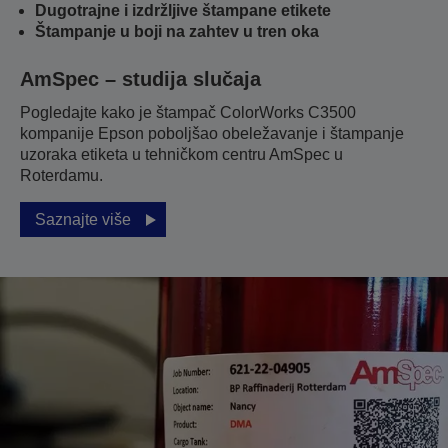
Dugotrajne i izdržljive štampane etikete
Štampanje u boji na zahtev u tren oka
AmSpec – studija slučaja
Pogledajte kako je štampač ColorWorks C3500
kompanije Epson poboljšao obeležavanje i štampanje
uzoraka etiketa u tehničkom centru AmSpec u
Roterdamu.
Saznajte više