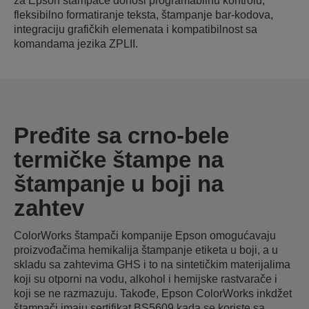
za Epson štampače donosi programabilnu kontrolu,
fleksibilno formatiranje teksta, štampanje bar-kodova,
integraciju grafičkih elemenata i kompatibilnost sa
komandama jezika ZPLII.
Pređite sa crno-bele
termičke štampe na
štampanje u boji na
zahtev
ColorWorks štampači kompanije Epson omogućavaju
proizvođačima hemikalija štampanje etiketa u boji, a u
skladu sa zahtevima GHS i to na sintetičkim materijalima
koji su otporni na vodu, alkohol i hemijske rastvarače i
koji se ne razmazuju. Takođe, Epson ColorWorks inkdžet
štampači imaju sertifikat BS5609 kada se koriste sa