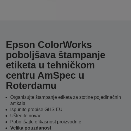
Epson ColorWorks
poboljšava štampanje
etiketa u tehničkom
centru AmSpec u
Roterdamu
Organizujte štampanje etiketa za stotine pojedinačnih
artikala
Ispunite propise GHS EU
Uštedite novac
Poboljšajte efikasnost proizvodnje
Velika pouzdanost