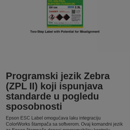
Programski jezik Zebra
(ZPL II) koji ispunjava
standarde u pogledu
sposobnosti
Epson ESC Label omogućava laku integraciju
ColorWorks štampača sa softverom. Ovaj komandni jezik