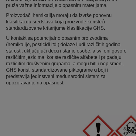
pruža važne informacije o opasnim materijama.
Proizvođači hemikalija moraju da izvrše ponovnu
klasifikaciju sredstava koja proizvode koristeći
standardizovane kriterijume klasifikacije GHS.
U kontakt sa potencijalno opasnim proizvodima
(hemikalije, pesticidi itd.) dolaze ljudi različitih godina
starosti, uključujući decu i starije osobe, a svi oni govore
različitim jezicima, koriste različite alfabete i pripadaju
različitim društvenim grupama, a mogu biti i nepismeni.
GHS koristi standardizovane piktograme u boji i
predstavlja jedinstveni međunarodni sistem za
upozoravanje na opasnost.