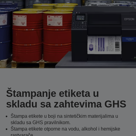
Štampanje etiketa u
skladu sa zahtevima GHS
Štampa etikete u boji na sintetičkim materijalima u
skladu sa GHS pravilnikom.
Štampa etikete otporne na vodu, alkohol i hemijske
rastvarače.