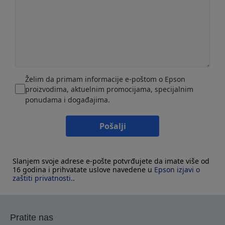
Želim da primam informacije e-poštom o Epson
proizvodima, aktuelnim promocijama, specijalnim
ponudama i događajima.
Pošalji
Slanjem svoje adrese e-pošte potvrđujete da imate više od
16 godina i prihvatate uslove navedene u
Epson izjavi o
zaštiti privatnosti.
.
Pratite nas