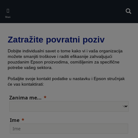
Skip
to
Pretr
main
Meni
content
Zatražite povratni poziv
Dobijte individualni savet o tome kako vi i vaša organizacija
možete smanjiti troškove i raditi efikasnije zahvaljujući
pouzdanim Epson proizvodima, osmišljenim za specifične
potrebe vašeg sektora.
Pošaljite svoje kontakt podatke u nastavku i Epson stručnjak
će vas kontaktirati:
Zanima me...
Ime