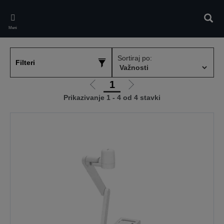
Skip
to
Pretr
main
Meni
content
Sortiraj po:
Filteri
1
Idi
Idi
Prikazivanje 1 - 4 od 4 stavki
na
na
prethodnu
sledeću
stranicu
stranicu