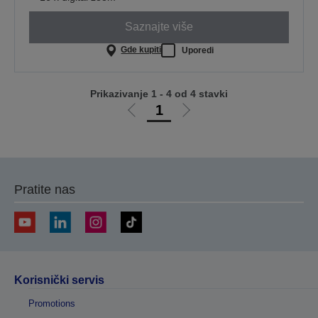
Saznajte više
Gde kupiti
Uporedi
Prikazivanje 1 - 4 od 4 stavki
1
Idi
Idi
na
na
prethodnu
sledeću
stranicu
stranicu
Pratite nas
Korisnički servis
Promotions