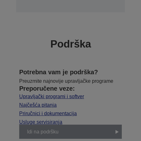
Podrška
Potrebna vam je podrška?
Preuzmite najnovije upravljačke programe
Preporučene veze:
Upravljački programi i softver
Najčešća pitanja
Priručnici i dokumentacija
Usluge servisiranja
Idi na podršku