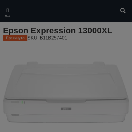
Skip
to
Pretr
main
Meni
content
Epson Expression 13000XL
SKU: B11B257401
Прекинуто