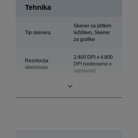
Tehnika
Skener sa plitkim
Tip skenera
ležištem, Skener
za grafike
2.400 DPI x 4.800
Rezolucija
DPI (vodoravno x
skeniranja
uspravno)
Optička gustoća
3,8 Dmax