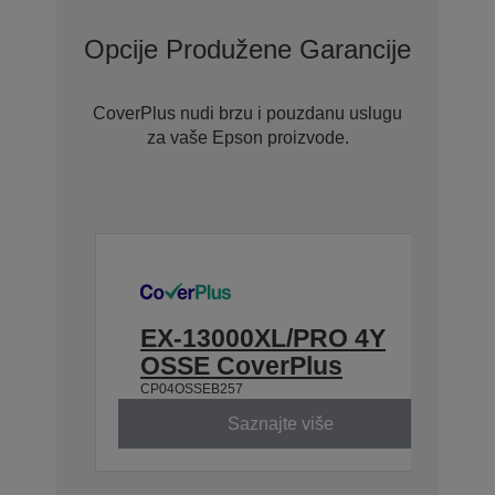
Opcije Produžene Garancije Uz Co
CoverPlus nudi brzu i pouzdanu uslugu
za vaše Epson proizvode.
EX-13000XL/PRO 4Y
OSSE CoverPlus
CP04OSSEB257
Saznajte više