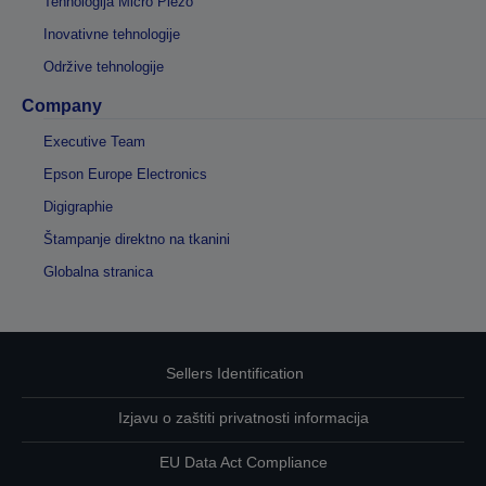
Tehnologija Micro Piezo
Inovativne tehnologije
Održive tehnologije
Company
Executive Team
Epson Europe Electronics
Digigraphie
Štampanje direktno na tkanini
Globalna stranica
Sellers Identification
Izjavu o zaštiti privatnosti informacija
EU Data Act Compliance