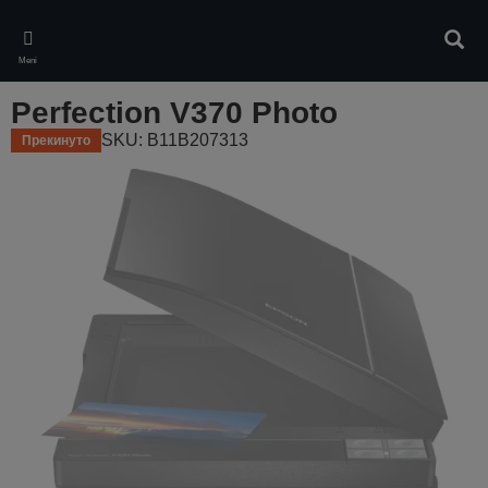
Skip
to
Pretr
main
Meni
content
Perfection V370 Photo
SKU: B11B207313
Прекинуто