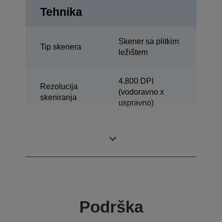
Tehnika
Skener sa plitkim
Tip skenera
ležištem
4.800 DPI
Rezolucija
(vodoravno x
skeniranja
uspravno)
Optical
Main4.800 DPI x
Resolution
Sub9.600 DPI
Podrška