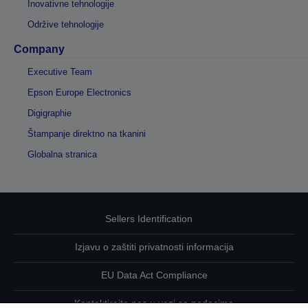
Inovativne tehnologije
Održive tehnologije
Company
Executive Team
Epson Europe Electronics
Digigraphie
Štampanje direktno na tkanini
Globalna stranica
Sellers Identification
Izjavu o zaštiti privatnosti informacija
EU Data Act Compliance
Kontaktirajte nas u vezi sa podacima