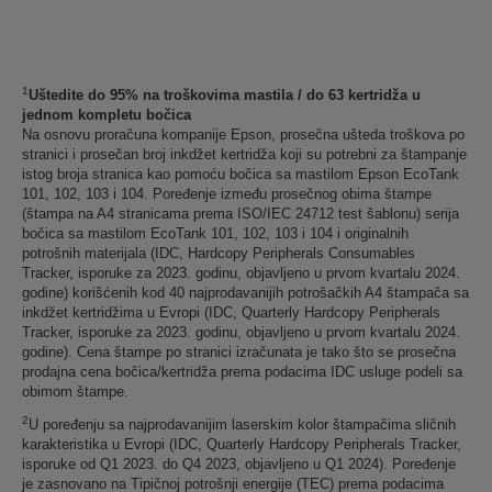
1
Uštedite do 95% na troškovima mastila / do 63 kertridža u
jednom kompletu bočica
Na osnovu proračuna kompanije Epson, prosečna ušteda troškova po
stranici i prosečan broj inkdžet kertridža koji su potrebni za štampanje
istog broja stranica kao pomoću bočica sa mastilom Epson EcoTank
101, 102, 103 i 104. Poređenje između prosečnog obima štampe
(štampa na A4 stranicama prema ISO/IEC 24712 test šablonu) serija
bočica sa mastilom EcoTank 101, 102, 103 i 104 i originalnih
potrošnih materijala (IDC, Hardcopy Peripherals Consumables
Tracker, isporuke za 2023. godinu, objavljeno u prvom kvartalu 2024.
godine) korišćenih kod 40 najprodavanijih potrošačkih A4 štampača sa
inkdžet kertridžima u Evropi (IDC, Quarterly Hardcopy Peripherals
Tracker, isporuke za 2023. godinu, objavljeno u prvom kvartalu 2024.
godine). Cena štampe po stranici izračunata je tako što se prosečna
prodajna cena bočica/kertridža prema podacima IDC usluge podeli sa
obimom štampe.
2
U poređenju sa najprodavanijim laserskim kolor štampačima sličnih
karakteristika u Evropi (IDC, Quarterly Hardcopy Peripherals Tracker,
isporuke od Q1 2023. do Q4 2023, objavljeno u Q1 2024). Poređenje
je zasnovano na Tipičnoj potrošnji energije (TEC) prema podacima