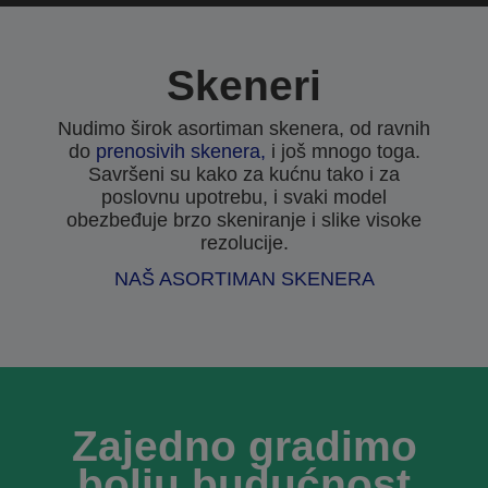
Skeneri
Nudimo širok asortiman skenera, od ravnih
do
prenosivih skenera,
i još mnogo toga.
Savršeni su kako za kućnu tako i za
poslovnu upotrebu, i svaki model
obezbeđuje brzo skeniranje i slike visoke
rezolucije.
NAŠ ASORTIMAN SKENERA
Zajedno gradimo
bolju budućnost