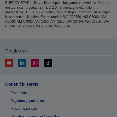
ENERGY STAR-a ili zvaničnim specifikacijama proizvođača. Gde su
dostupni samo podaci za TEC 2.0, izračunata je ekvivalentna
vrednost za TEC 3.0. Ako podaci nisu dostupni, proizvodi su uklonjeni
iz poređenja. Uključeni Epson modeli: WF-C20750, AM-C6000, AM-
C5000, AM-C4000, AM-C400, AM-C550, WF-C879R, WF-C878R, WF-
C579R, WF-C529R, WF-C5890, WF-C5390.
Pratite nas
Korisnički servis
Promotions
Registracija proizvoda
Provera garancije
Registracija garancije CoverPlus