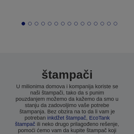
štampači
U milionima domova i kompanija koriste se
naši štampači, tako da s punim
pouzdanjem možemo da kažemo da smo u
stanju da zadovoljimo vaše potrebe
štampanja. Bez obzira na to da li vam je
potreban
inkdžet štampač
,
EcoTank
štampač
ili neko drugo prilagođeno rešenje,
pomoći ćemo vam da kupite štampač koji