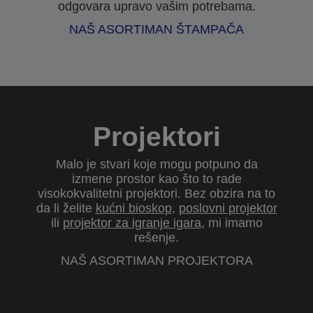
odgovara upravo vašim potrebama.
NAŠ ASORTIMAN ŠTAMPAČA
Projektori
Malo je stvari koje mogu potpuno da
izmene prostor kao što to rade
visokokvalitetni projektori. Bez obzira na to
da li želite
kućni bioskop
,
poslovni projektor
ili
projektor za igranje igara
, mi imamo
rešenje.
NAŠ ASORTIMAN PROJEKTORA