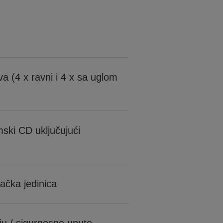
va (4 x ravni i 4 x sa uglom
ki CD uključujući
jačka jedinica