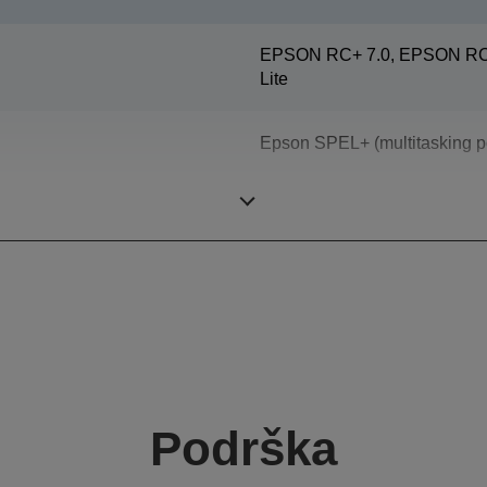
EPSON RC+ 7.0, EPSON RC+
Lite
Epson SPEL+ (multitasking p
ProSix (6 axis robot)
Podrška