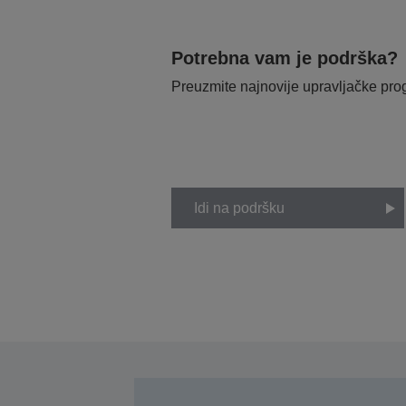
Potrebna vam je podrška?
Preuzmite najnovije upravljačke pr
Idi na podršku