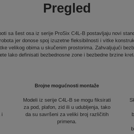
Pregled
oti sa šest osa iz serije ProSix C4L-B postavljaju novi stan
obota jer donose spoj izuzetne fleksibilnosti i vitke konstruk
tke velikog obima u skučenim prostorima. Zahvaljujući bezbe
te lako definisati bezbednosne zone i bezbedne brzine kret
Brojne mogućnosti montaže
i
Modeli iz serije C4L-B se mogu fiksirati
S
za pod, plafon, zid ili u udubljenja, tako
 i
da su savršeni za veliki broj različitih
b
primena.
b