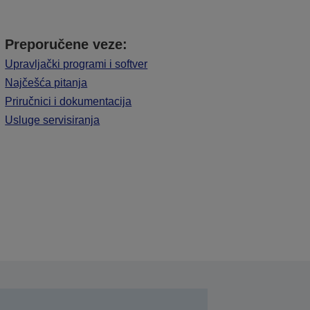
Preporučene veze:
Upravljački programi i softver
Najčešća pitanja
Priručnici i dokumentacija
Usluge servisiranja