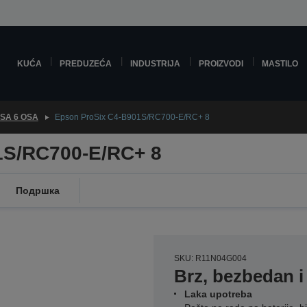
KUĆA
PREDUZEĆA
INDUSTRIJA
PROIZVODI
MASTILO
SA 6 OSA
Epson ProSix C4-B901S/RC700-E/RC+ 8
1S/RC700-E/RC+ 8
Подршка
SKU: R11N04G004
Brz, bezbedan i 
Laka upotreba