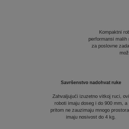
Kompaktni rob
performansi malih r
za poslovne zada
može
Savršenstvo nadohvat ruke
Zahvaljujući izuzetno vitkoj ruci, ov
roboti imaju doseg i do 900 mm, a
pritom ne zauzimaju mnogo prostora
imaju nosivost do 4 kg.