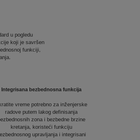
dard u pogledu
cije koji je savršen
dnosnoj funkciji,
anja.
Integrisana bezbednosna funkcija
kratite vreme potrebno za inženjerske
radove putem lakog definisanja
ezbednosnih zona i bezbedne brzine
kretanja, koristeći funkciju
ezbednosnog upravljanja i integrisani