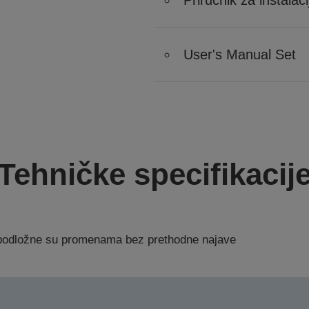
Priručnik za instalac
User's Manual Set
Tehničke specifikacij
a podložne su promenama bez prethodne najave