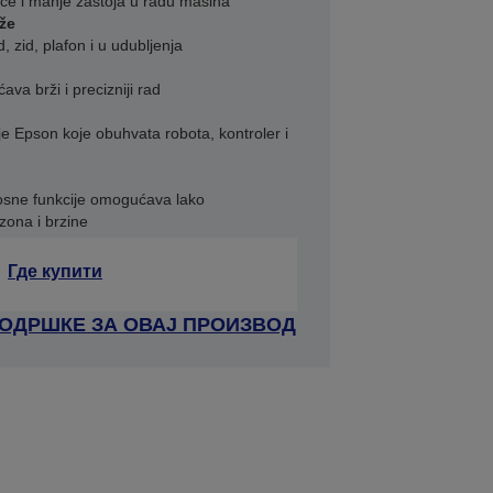
iće i manje zastoja u radu mašina
že
zid, plafon i u udubljenja
a brži i precizniji rad
 Epson koje obuhvata robota, kontroler i
osne funkcije omogućava lako
ona i brzine
Где купити
ПОДРШКЕ ЗА ОВАЈ ПРОИЗВОД