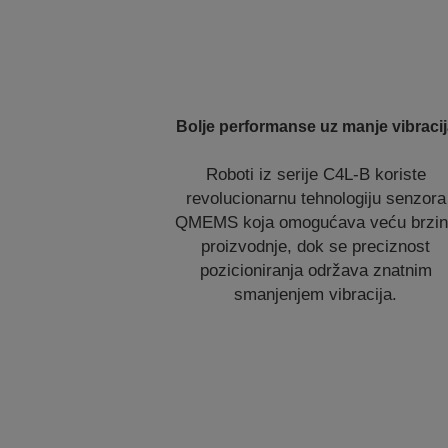
Bolje performanse uz manje vibraci
Roboti iz serije C4L-B koriste
revolucionarnu tehnologiju senzora
QMEMS koja omogućava veću brzi
proizvodnje, dok se preciznost
pozicioniranja održava znatnim
smanjenjem vibracija.