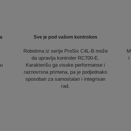
ja
Sve je pod vašom kontrolom
Robotima iz serije ProSix C4L-B može
M
da upravlja kontroler RC700-E.
i
nu
Karakterišu ga visoke performanse i
raznovrsna primena, pa je podjednako
sposoban za samostalan i integrisan
rad.