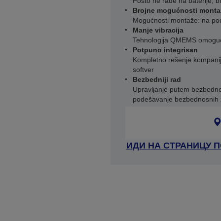
Pošto ne rade na baterije, b
Brojne mogućnosti monta
Mogućnosti montaže: na pod, 
Manje vibracija
Tehnologija QMEMS omogućav
Potpuno integrisan
Kompletno rešenje kompanije
softver
Bezbedniji rad
Upravljanje putem bezbedn
podešavanje bezbednosnih z
ИДИ НА СТРАНИЦУ 