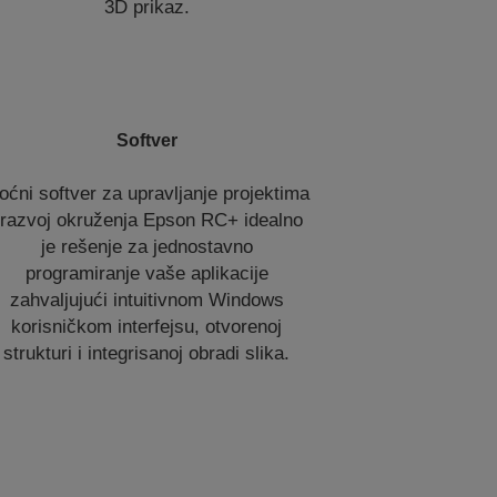
3D prikaz.
Softver
oćni softver za upravljanje projektima
 razvoj okruženja Epson RC+ idealno
je rešenje za jednostavno
programiranje vaše aplikacije
zahvaljujući intuitivnom Windows
korisničkom interfejsu, otvorenoj
strukturi i integrisanoj obradi slika.