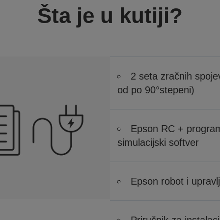
Šta je u kutiji?
2 seta zračnih spoje
od po 90°stepeni)
Epson RC + programs
simulacijski softver
Epson robot i upravl