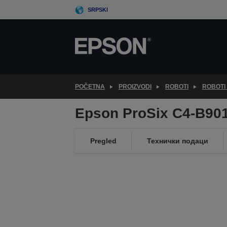
Skip
SRPSKI
to
main
content
POČETNA
PROIZVODI
ROBOTI
ROBOTI 
Epson ProSix C4-B90
Pregled
Технички подаци