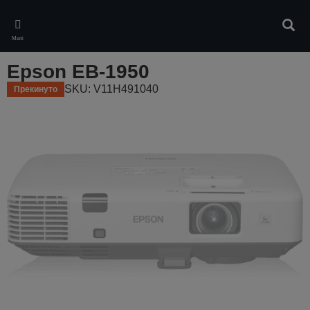
Skip
to
Pretr
main
Meni
content
Epson EB-1950
SKU: V11H491040
Прекинуто