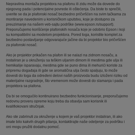
Nepravilna montaža projektora na plafonu ili zidu može da dovede do
njegovog pada i potencijalne povrede ili oštećenja. Da biste to sprečili,
uverite se da je plafonski nosač bezbedno pričvršćen na svim tačkama za
montiranje navedenim u korisničkom uputstvu, koje je dostupno za
preuzimanje na našem veb-sajtu podrške (www.epson.rs/support).
Preporučujemo korišćenje plafonskih nosača koje je odobrio Epson i koji
su kompatibilni sa modelom projektora. Pored toga, koristite komplet za
bezbedno postavljanje odgovarajuće jačine da bi projektor bio pričvršćen
za plafonski nosač.
Ako je projektor prikačen na plafon ili se nalazi na zidnom nosaču, a
instaliran je u okruženju sa teškim uljanim dimom ili mestima gde ulja ili
hemikalije isparavaju, mestima gde se puno dima ili mehurići koriste za
pripremu događaja ili gde se aromatična ulja često spaljuju, to može
dovesti do toga da određeni delovi naših proizvoda budu izloženi riziku od
materijalne razgradnje, što vremenom može dovesti do slamanja i pada
projektora sa plafona.
Da bi se omogućilo kontinuirano bezbedno funkcionisanje, preporučujemo
redovnu proveru opreme koju treba da obavlja sam korisnik ili
kvalifiokovani stručnjak.
Ako ste zabrinuti za okruženje u kojem je vaš projektor instaliran, ili ako
imate bilo kakvih drugih pitanja, kontaktirajte naše odeljenje za podršku i
oni mogu pružiti dodatnu pomoć.