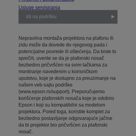
Usluge servisiranja
Idi na podršku
Nepravilna montaža projektora na plafonu ili
zidu može da dovede do njegovog pada i
potencijalne povrede ili oštećenja. Da biste to
sprečili, uverite se da je plafonski nosač
bezbedno pričvršćen na svim tačkama za
montiranje navedenim u korisničkom
uputstvu, koje je dostupno za preuzimanje na
našem veb-sajtu podrške
(www.epson.rs/support). Preporučujemo
korišćenje plafonskih nosača koje je odobrio
Epson i koji su kompatibilni sa modelom
projektora. Pored toga, koristite komplet za
bezbedno postavljanje odgovarajuće jačine
da bi projektor bio pričvršćen za plafonski
nosač.