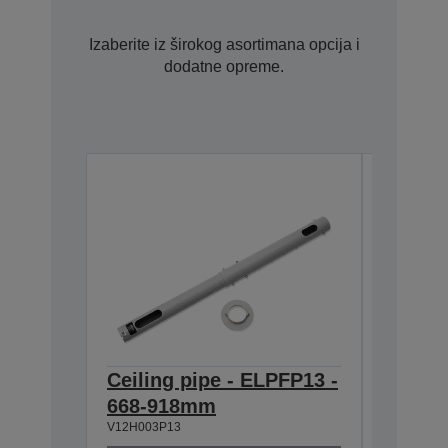
Izaberite iz širokog asortimana opcija i
dodatne opreme.
Ceiling pipe - ELPFP13 -
Ceilin
668-918mm
918-1
V12H003P13
V12H003P