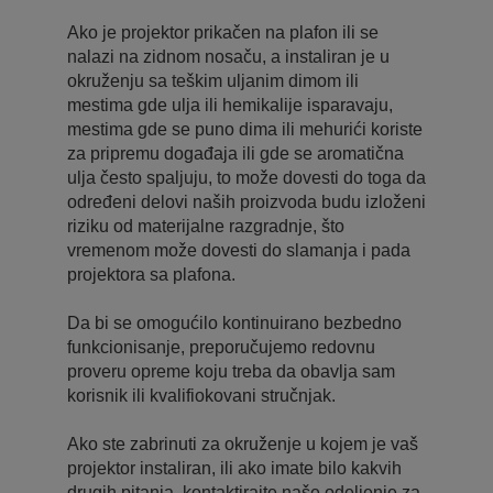
Ako je projektor prikačen na plafon ili se
nalazi na zidnom nosaču, a instaliran je u
okruženju sa teškim uljanim dimom ili
mestima gde ulja ili hemikalije isparavaju,
mestima gde se puno dima ili mehurići koriste
za pripremu događaja ili gde se aromatična
ulja često spaljuju, to može dovesti do toga da
određeni delovi naših proizvoda budu izloženi
riziku od materijalne razgradnje, što
vremenom može dovesti do slamanja i pada
projektora sa plafona.
Da bi se omogućilo kontinuirano bezbedno
funkcionisanje, preporučujemo redovnu
proveru opreme koju treba da obavlja sam
korisnik ili kvalifiokovani stručnjak.
Ako ste zabrinuti za okruženje u kojem je vaš
projektor instaliran, ili ako imate bilo kakvih
drugih pitanja, kontaktirajte naše odeljenje za