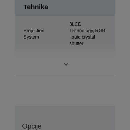
Tehnika
3LCD
Projection
Technology, RGB
System
liquid crystal
shutter
0,63 inch with
LCD Panel
MLA (D7)
Opcije