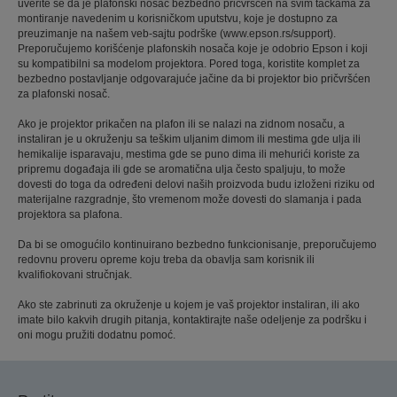
uverite se da je plafonski nosač bezbedno pričvršćen na svim tačkama za
montiranje navedenim u korisničkom uputstvu, koje je dostupno za
preuzimanje na našem veb-sajtu podrške (www.epson.rs/support).
Preporučujemo korišćenje plafonskih nosača koje je odobrio Epson i koji
su kompatibilni sa modelom projektora. Pored toga, koristite komplet za
bezbedno postavljanje odgovarajuće jačine da bi projektor bio pričvršćen
za plafonski nosač.
Ako je projektor prikačen na plafon ili se nalazi na zidnom nosaču, a
instaliran je u okruženju sa teškim uljanim dimom ili mestima gde ulja ili
hemikalije isparavaju, mestima gde se puno dima ili mehurići koriste za
pripremu događaja ili gde se aromatična ulja često spaljuju, to može
dovesti do toga da određeni delovi naših proizvoda budu izloženi riziku od
materijalne razgradnje, što vremenom može dovesti do slamanja i pada
projektora sa plafona.
Da bi se omogućilo kontinuirano bezbedno funkcionisanje, preporučujemo
redovnu proveru opreme koju treba da obavlja sam korisnik ili
kvalifiokovani stručnjak.
Ako ste zabrinuti za okruženje u kojem je vaš projektor instaliran, ili ako
imate bilo kakvih drugih pitanja, kontaktirajte naše odeljenje za podršku i
oni mogu pružiti dodatnu pomoć.