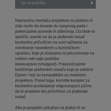
Idi na podršku
Nepravilna montaža projektora na plafonu ili
zidu može da dovede do njegovog pada i
potencijalne povrede ili oštećenja. Da biste to
sprečili, uverite se da je plafonski nosač
bezbedno pričvršćen na svim tačkama za
montiranje navedenim u korisničkom
uputstvu, koje je dostupno za preuzimanje na
našem veb-sajtu podrške
(www.epson.rs/support). Preporučujemo
korišćenje plafonskih nosača koje je odobrio
Epson i koji su kompatibilni sa modelom
projektora. Pored toga, koristite komplet za
bezbedno postavljanje odgovarajuće jačine
da bi projektor bio pričvršćen za plafonski
nosač.
Ako je projektor prikačen na plafon ili se