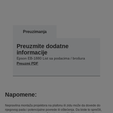
Preuzimanja
Preuzmite dodatne
informacije
Epson EB-1880 List sa podacima / brošura
Preuzmi PDF
Napomene:
Nepravilna montaža projektora na plafonu ili zidu može da dovede do
njegovog pada i potencijalne povrede ili oštećenja. Da biste to sprečili,