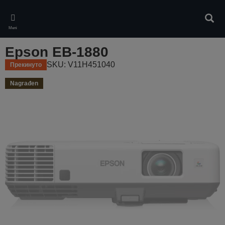
Skip
to
Pretr
main
Meni
content
Epson EB-1880
SKU: V11H451040
Прекинуто
Nagrađen