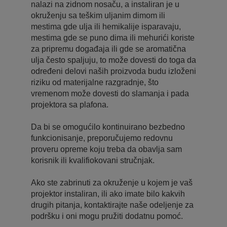
nalazi na zidnom nosaču, a instaliran je u
okruženju sa teškim uljanim dimom ili
mestima gde ulja ili hemikalije isparavaju,
mestima gde se puno dima ili mehurići koriste
za pripremu događaja ili gde se aromatična
ulja često spaljuju, to može dovesti do toga da
određeni delovi naših proizvoda budu izloženi
riziku od materijalne razgradnje, što
vremenom može dovesti do slamanja i pada
projektora sa plafona.
Da bi se omogućilo kontinuirano bezbedno
funkcionisanje, preporučujemo redovnu
proveru opreme koju treba da obavlja sam
korisnik ili kvalifiokovani stručnjak.
Ako ste zabrinuti za okruženje u kojem je vaš
projektor instaliran, ili ako imate bilo kakvih
drugih pitanja, kontaktirajte naše odeljenje za
podršku i oni mogu pružiti dodatnu pomoć.