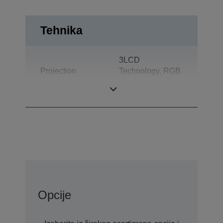
Tehnika
3LCD
Projection
Technology, RGB
System
liquid crystal
shutter
Opcije