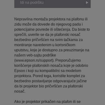
Idi na podršku
Nepravilna montaža projektora na plafonu ili
zidu može da dovede do njegovog pada i
potencijalne povrede ili oštećenja. Da biste to
sprečili, uverite se da je plafonski nosač
bezbedno pričvršćen na svim tačkama za
montiranje navedenim u korisničkom
uputstvu, koje je dostupno za preuzimanje na
našem veb-sajtu podrške
(www.epson.rs/support). Preporučujemo
korišćenje plafonskih nosača koje je odobrio
Epson i koji su kompatibilni sa modelom
projektora. Pored toga, koristite komplet za
bezbedno postavljanje odgovarajuće jačine
da bi projektor bio pričvršćen za plafonski
nosač.
Ako je projektor prikačen na plafon ili se