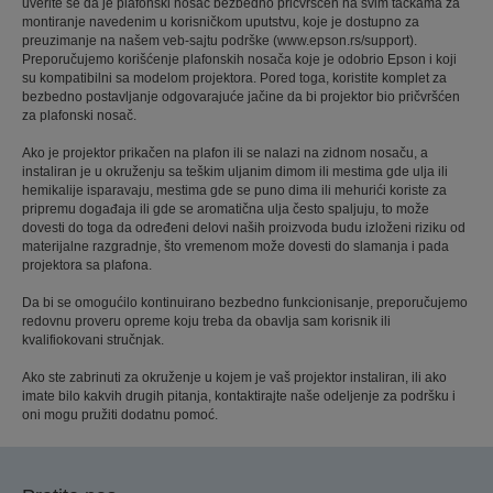
uverite se da je plafonski nosač bezbedno pričvršćen na svim tačkama za
montiranje navedenim u korisničkom uputstvu, koje je dostupno za
preuzimanje na našem veb-sajtu podrške (www.epson.rs/support).
Preporučujemo korišćenje plafonskih nosača koje je odobrio Epson i koji
su kompatibilni sa modelom projektora. Pored toga, koristite komplet za
bezbedno postavljanje odgovarajuće jačine da bi projektor bio pričvršćen
za plafonski nosač.
Ako je projektor prikačen na plafon ili se nalazi na zidnom nosaču, a
instaliran je u okruženju sa teškim uljanim dimom ili mestima gde ulja ili
hemikalije isparavaju, mestima gde se puno dima ili mehurići koriste za
pripremu događaja ili gde se aromatična ulja često spaljuju, to može
dovesti do toga da određeni delovi naših proizvoda budu izloženi riziku od
materijalne razgradnje, što vremenom može dovesti do slamanja i pada
projektora sa plafona.
Da bi se omogućilo kontinuirano bezbedno funkcionisanje, preporučujemo
redovnu proveru opreme koju treba da obavlja sam korisnik ili
kvalifiokovani stručnjak.
Ako ste zabrinuti za okruženje u kojem je vaš projektor instaliran, ili ako
imate bilo kakvih drugih pitanja, kontaktirajte naše odeljenje za podršku i
oni mogu pružiti dodatnu pomoć.