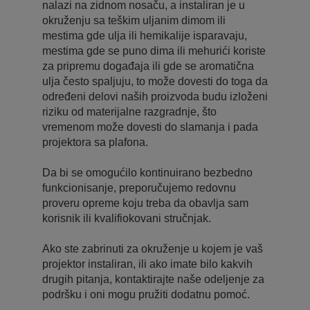
nalazi na zidnom nosaču, a instaliran je u
okruženju sa teškim uljanim dimom ili
mestima gde ulja ili hemikalije isparavaju,
mestima gde se puno dima ili mehurići koriste
za pripremu događaja ili gde se aromatična
ulja često spaljuju, to može dovesti do toga da
određeni delovi naših proizvoda budu izloženi
riziku od materijalne razgradnje, što
vremenom može dovesti do slamanja i pada
projektora sa plafona.
Da bi se omogućilo kontinuirano bezbedno
funkcionisanje, preporučujemo redovnu
proveru opreme koju treba da obavlja sam
korisnik ili kvalifiokovani stručnjak.
Ako ste zabrinuti za okruženje u kojem je vaš
projektor instaliran, ili ako imate bilo kakvih
drugih pitanja, kontaktirajte naše odeljenje za
podršku i oni mogu pružiti dodatnu pomoć.