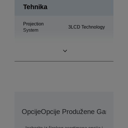
Tehnika
Projection
3LCD Technology
System
0,59 inch with
LCD Panel
MLA (D9)
Opcije
Opcije Produžene Garancije