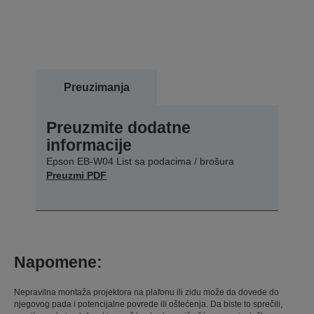
Preuzimanja
Preuzmite dodatne
informacije
Epson EB-W04 List sa podacima / brošura
Preuzmi PDF
Napomene:
Nepravilna montaža projektora na plafonu ili zidu može da dovede do
njegovog pada i potencijalne povrede ili oštećenja. Da biste to sprečili,