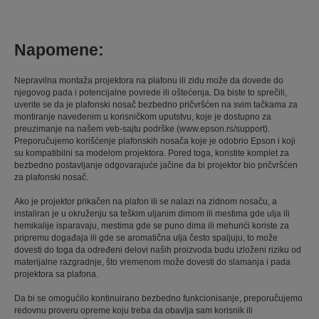
Napomene:
Nepravilna montaža projektora na plafonu ili zidu može da dovede do
njegovog pada i potencijalne povrede ili oštećenja. Da biste to sprečili,
uverite se da je plafonski nosač bezbedno pričvršćen na svim tačkama za
montiranje navedenim u korisničkom uputstvu, koje je dostupno za
preuzimanje na našem veb-sajtu podrške (www.epson.rs/support).
Preporučujemo korišćenje plafonskih nosača koje je odobrio Epson i koji
su kompatibilni sa modelom projektora. Pored toga, koristite komplet za
bezbedno postavljanje odgovarajuće jačine da bi projektor bio pričvršćen
za plafonski nosač.
Ako je projektor prikačen na plafon ili se nalazi na zidnom nosaču, a
instaliran je u okruženju sa teškim uljanim dimom ili mestima gde ulja ili
hemikalije isparavaju, mestima gde se puno dima ili mehurići koriste za
pripremu događaja ili gde se aromatična ulja često spaljuju, to može
dovesti do toga da određeni delovi naših proizvoda budu izloženi riziku od
materijalne razgradnje, što vremenom može dovesti do slamanja i pada
projektora sa plafona.
Da bi se omogućilo kontinuirano bezbedno funkcionisanje, preporučujemo
redovnu proveru opreme koju treba da obavlja sam korisnik ili