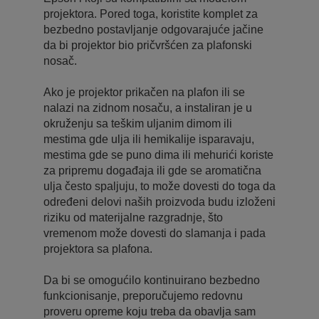
projektora. Pored toga, koristite komplet za
bezbedno postavljanje odgovarajuće jačine
da bi projektor bio pričvršćen za plafonski
nosač.
Ako je projektor prikačen na plafon ili se
nalazi na zidnom nosaču, a instaliran je u
okruženju sa teškim uljanim dimom ili
mestima gde ulja ili hemikalije isparavaju,
mestima gde se puno dima ili mehurići koriste
za pripremu događaja ili gde se aromatična
ulja često spaljuju, to može dovesti do toga da
određeni delovi naših proizvoda budu izloženi
riziku od materijalne razgradnje, što
vremenom može dovesti do slamanja i pada
projektora sa plafona.
Da bi se omogućilo kontinuirano bezbedno
funkcionisanje, preporučujemo redovnu
proveru opreme koju treba da obavlja sam