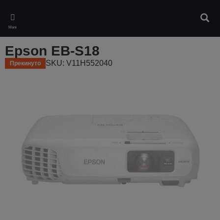
Skip
to
Pretr
main
Meni
content
Epson EB-S18
SKU: V11H552040
Прекинуто