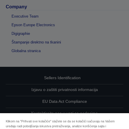
Company
Executive Team
Epson Europe Electronics
Digigraphie
Štampanje direktno na tkanini
Globalna stranica
Sellers Identification
Izjavu o zaštiti privatnosti informacija
EU Data Act Compliance
Kontaktirajte nas u vezi sa podacima
Klikom na "Prihvati sve kolačiće" slažete se da se kolačići sačuvaju na Vašem
Informacije o kolačićima
uređaju radi poboljšanja iskustva pretraživanja, analize korišćenja sajta i