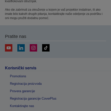
kvalifiokovani stručnjak.
Ako ste zabrinuti za okruženje u kojem je vaš projektor instaliran, ili ako
imate bilo kakvih drugih pitanja, kontaktirajte naše odeljenje za podršku i
oni mogu pružiti dodatnu pomoć.
Pratite nas
Korisnički servis
Promotions
Registracija proizvoda
Provera garancije
Registracija garancije CoverPlus
Kontaktirajte nas