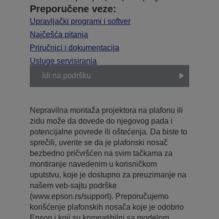
Preporučene veze:
Upravljački programi i softver
Najčešća pitanja
Priručnici i dokumentacija
Usluge servisiranja
Idi na podršku
Nepravilna montaža projektora na plafonu ili
zidu može da dovede do njegovog pada i
potencijalne povrede ili oštećenja. Da biste to
sprečili, uverite se da je plafonski nosač
bezbedno pričvršćen na svim tačkama za
montiranje navedenim u korisničkom
uputstvu, koje je dostupno za preuzimanje na
našem veb-sajtu podrške
(www.epson.rs/support). Preporučujemo
korišćenje plafonskih nosača koje je odobrio
Epson i koji su kompatibilni sa modelom