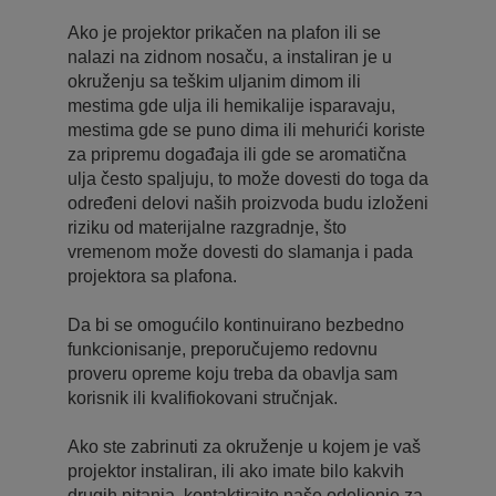
Ako je projektor prikačen na plafon ili se
nalazi na zidnom nosaču, a instaliran je u
okruženju sa teškim uljanim dimom ili
mestima gde ulja ili hemikalije isparavaju,
mestima gde se puno dima ili mehurići koriste
za pripremu događaja ili gde se aromatična
ulja često spaljuju, to može dovesti do toga da
određeni delovi naših proizvoda budu izloženi
riziku od materijalne razgradnje, što
vremenom može dovesti do slamanja i pada
projektora sa plafona.
Da bi se omogućilo kontinuirano bezbedno
funkcionisanje, preporučujemo redovnu
proveru opreme koju treba da obavlja sam
korisnik ili kvalifiokovani stručnjak.
Ako ste zabrinuti za okruženje u kojem je vaš
projektor instaliran, ili ako imate bilo kakvih
drugih pitanja, kontaktirajte naše odeljenje za