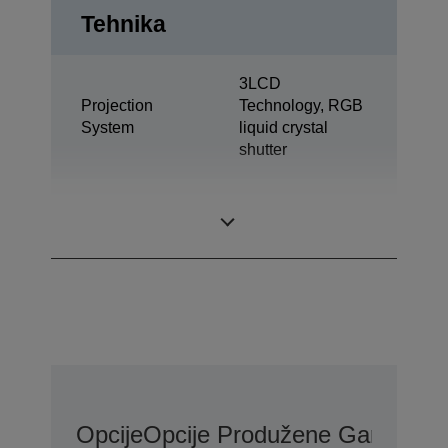
Tehnika
3LCD
Projection
Technology, RGB
System
liquid crystal
shutter
0,55 inch with C2
LCD Panel
Fine
Opcije
Opcije Produžene Garancije