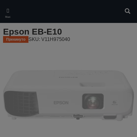
Skip
to
Pretr
main
Meni
content
Epson EB-E10
SKU: V11H975040
Прекинуто