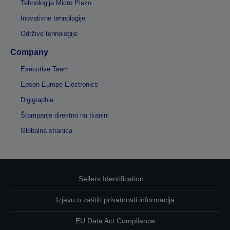
Tehnologija Micro Piezo
Inovativne tehnologije
Održive tehnologije
Company
Executive Team
Epson Europe Electronics
Digigraphie
Štampanje direktno na tkanini
Globalna stranica
Sellers Identification
Izjavu o zaštiti privatnosti informacija
EU Data Act Compliance