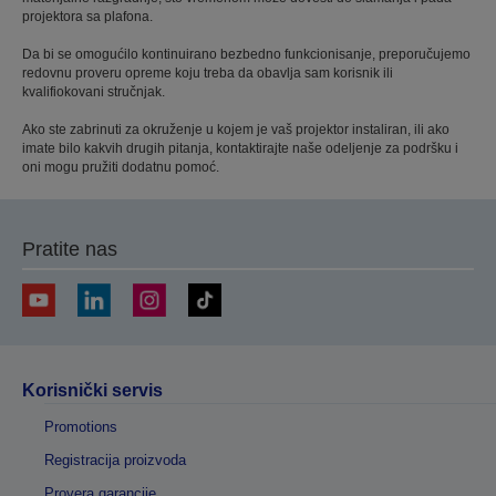
projektora sa plafona.
Da bi se omogućilo kontinuirano bezbedno funkcionisanje, preporučujemo
redovnu proveru opreme koju treba da obavlja sam korisnik ili
kvalifiokovani stručnjak.
Ako ste zabrinuti za okruženje u kojem je vaš projektor instaliran, ili ako
imate bilo kakvih drugih pitanja, kontaktirajte naše odeljenje za podršku i
oni mogu pružiti dodatnu pomoć.
Pratite nas
Korisnički servis
Promotions
Registracija proizvoda
Provera garancije