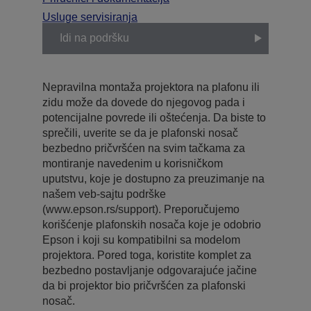
Usluge servisiranja
Idi na podršku
Nepravilna montaža projektora na plafonu ili
zidu može da dovede do njegovog pada i
potencijalne povrede ili oštećenja. Da biste to
sprečili, uverite se da je plafonski nosač
bezbedno pričvršćen na svim tačkama za
montiranje navedenim u korisničkom
uputstvu, koje je dostupno za preuzimanje na
našem veb-sajtu podrške
(www.epson.rs/support). Preporučujemo
korišćenje plafonskih nosača koje je odobrio
Epson i koji su kompatibilni sa modelom
projektora. Pored toga, koristite komplet za
bezbedno postavljanje odgovarajuće jačine
da bi projektor bio pričvršćen za plafonski
nosač.