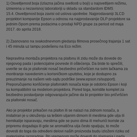
1) Osvetljenost boja (izlazna jačina svetlosti u boji) u najsvetlijem režimu,
izmerena u nezavisnoj laboratoriji u skladu sa standardom IDMS
15.4. Osvetljenost boja zavisi od uslova upotrebe. Najprodavaniji 3LCD
projektori kompanije Epson u odnosu na najprodavanije DLP projektore sa
jednim čipom prema podacima o prodaji NPD grupe za period od maja
2017. do aprila 2018.
2) Zasnovano na svakodnevnom gledanju filmova prosečnog trajanja 1 sat
i 45 minuta uz lampu podešenu na Eco režim.
Nepravilna montaža projektora na plafonu ili zidu može da dovede do
njegovog pada i potencijalne povrede ili oštećenja. Da biste to sprečili,
uverite se da je plafonski nosač bezbedno pričvršćen na svim tačkama za
montiranje navedenim u korisničkom uputstvu, koje je dostupno za
preuzimanje na našem veb-sajtu podrške (www.epson.rs/support).
Preporučujemo korišćenje plafonskih nosača koje je odobrio Epson i koji
su kompatibilni sa modelom projektora. Pored toga, koristite komplet za
bezbedno postavljanje odgovarajuće jačine da bi projektor bio pričvršćen
za plafonski nosač.
Ako je projektor prikačen na plafon ili se nalazi na zidnom nosaču, a
instaliran je u okruženju sa teškim uljanim dimom ili mestima gde ulja ili
hemikalije isparavaju, mestima gde se puno dima ili mehurići koriste za
pripremu događaja ili gde se aromatična ulja često spaljuju, to može
dovesti do toga da određeni delovi naših proizvoda budu izloženi riziku od
materijalne razgradnje, što vremenom može dovesti do slamanja i pada