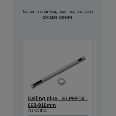
Izaberite iz širokog asortimana opcija i
dodatne opreme.
Ceiling pipe - ELPFP13 -
Ceilin
668-918mm
918-1
V12H003P13
V12H003P