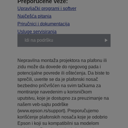
Preporučene veze:
Upravljački programi i softver
Najčešća pitanja
Priručnici i dokumentacija
Usluge servisiranja
Idi na podršku
Nepravilna montaža projektora na plafonu ili
zidu može da dovede do njegovog pada i
potencijalne povrede ili oštećenja. Da biste to
sprečili, uverite se da je plafonski nosač
bezbedno pričvršćen na svim tačkama za
montiranje navedenim u korisničkom
uputstvu, koje je dostupno za preuzimanje na
našem veb-sajtu podrške
(www.epson.rs/support). Preporučujemo
korišćenje plafonskih nosača koje je odobrio
Epson i koji su kompatibilni sa modelom