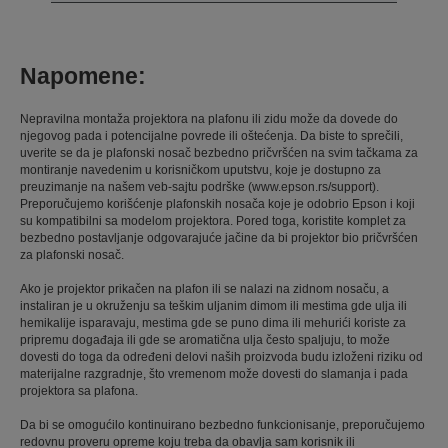
Napomene:
Nepravilna montaža projektora na plafonu ili zidu može da dovede do
njegovog pada i potencijalne povrede ili oštećenja. Da biste to sprečili,
uverite se da je plafonski nosač bezbedno pričvršćen na svim tačkama za
montiranje navedenim u korisničkom uputstvu, koje je dostupno za
preuzimanje na našem veb-sajtu podrške (www.epson.rs/support).
Preporučujemo korišćenje plafonskih nosača koje je odobrio Epson i koji
su kompatibilni sa modelom projektora. Pored toga, koristite komplet za
bezbedno postavljanje odgovarajuće jačine da bi projektor bio pričvršćen
za plafonski nosač.
Ako je projektor prikačen na plafon ili se nalazi na zidnom nosaču, a
instaliran je u okruženju sa teškim uljanim dimom ili mestima gde ulja ili
hemikalije isparavaju, mestima gde se puno dima ili mehurići koriste za
pripremu događaja ili gde se aromatična ulja često spaljuju, to može
dovesti do toga da određeni delovi naših proizvoda budu izloženi riziku od
materijalne razgradnje, što vremenom može dovesti do slamanja i pada
projektora sa plafona.
Da bi se omogućilo kontinuirano bezbedno funkcionisanje, preporučujemo
redovnu proveru opreme koju treba da obavlja sam korisnik ili