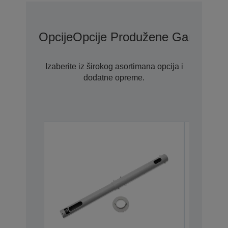
Opcije
Opcije Produžene Garancije
Izaberite iz širokog asortimana opcija i
dodatne opreme.