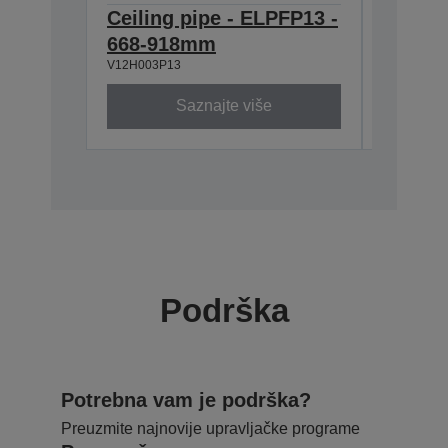
Ceiling pipe - ELPFP13 -
Ceilin
668-918mm
918-1
V12H003P13
V12H003P
Saznajte više
Podrška
Potrebna vam je podrška?
Preuzmite najnovije upravljačke programe