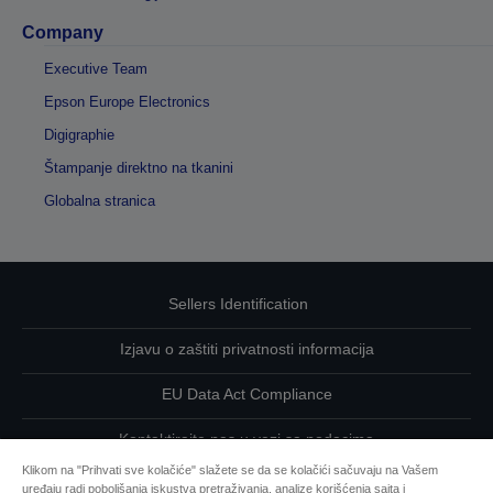
Company
Executive Team
Epson Europe Electronics
Digigraphie
Štampanje direktno na tkanini
Globalna stranica
Sellers Identification
Izjavu o zaštiti privatnosti informacija
EU Data Act Compliance
Kontaktirajte nas u vezi sa podacima
Klikom na "Prihvati sve kolačiće" slažete se da se kolačići sačuvaju na Vašem
Informacije o kolačićima
uređaju radi poboljšanja iskustva pretraživanja, analize korišćenja sajta i