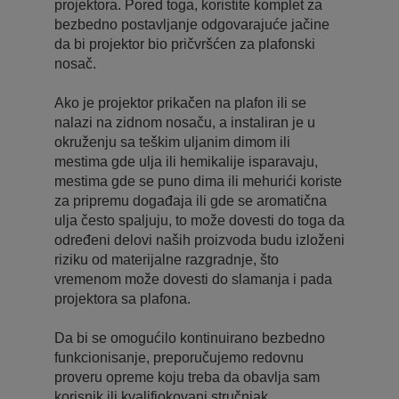
projektora. Pored toga, koristite komplet za
bezbedno postavljanje odgovarajuće jačine
da bi projektor bio pričvršćen za plafonski
nosač.
Ako je projektor prikačen na plafon ili se
nalazi na zidnom nosaču, a instaliran je u
okruženju sa teškim uljanim dimom ili
mestima gde ulja ili hemikalije isparavaju,
mestima gde se puno dima ili mehurići koriste
za pripremu događaja ili gde se aromatična
ulja često spaljuju, to može dovesti do toga da
određeni delovi naših proizvoda budu izloženi
riziku od materijalne razgradnje, što
vremenom može dovesti do slamanja i pada
projektora sa plafona.
Da bi se omogućilo kontinuirano bezbedno
funkcionisanje, preporučujemo redovnu
proveru opreme koju treba da obavlja sam
korisnik ili kvalifiokovani stručnjak.