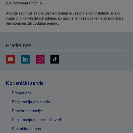
kvalifiokovani stručnjak.
Ako ste zabrinuti za okruženje u kojem je vaš projektor instaliran, ili ako
imate bilo kakvih drugih pitanja, kontaktirajte naše odeljenje za podršku i
oni mogu pružiti dodatnu pomoć.
Pratite nas
Korisnički servis
Promotions
Registracija proizvoda
Provera garancije
Registracija garancije CoverPlus
Kontaktirajte nas