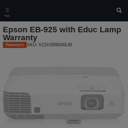
Skip
to
Pretr
main
Meni
content
Epson EB-925 with Educ Lamp
Warranty
SKU: V11H389040LW
Прекинуто