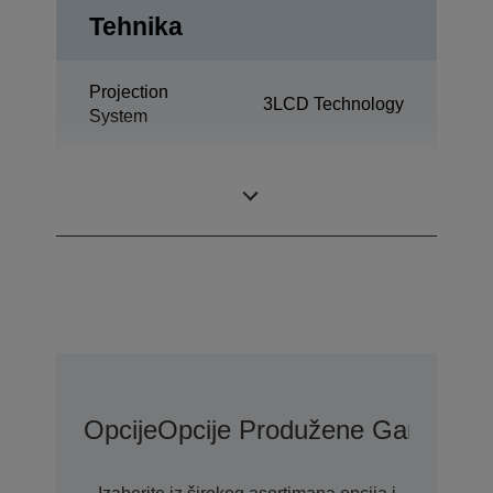
Tehnika
Projection
3LCD Technology
System
0,59 inch with C2
LCD Panel
Fine
Opcije
Opcije Produžene Garancije