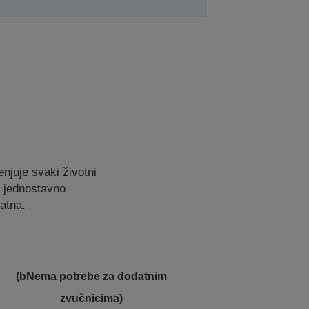
njuje svaki životni
i jednostavno
atna.
(bNema potrebe za dodatnim
zvučnicima)