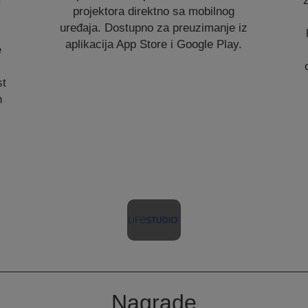
m
projektora direktno sa mobilnog
uređaja. Dostupno za preuzimanje iz
aplikacija App Store i Google Play.
e
st
h
Nagrade