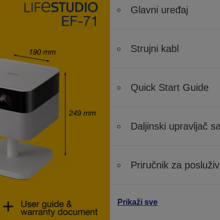
Glavni uređaj
Strujni kabl
Quick Start Guide
Daljinski upravljač s
Priručnik za posluži
Prikaži sve