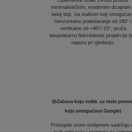
Oplemenite svaki životni prostor
minimalističkim, modernim dizajnom
beloj boji. Sa stalkom koji omoguća
horizontalno podešavanje od 180° i
vertikalno od +90°/-15°, pruža
besprekornu fleksibilnost projekcije 
napora pri gledanju.
(bZabava koju volite, uz malu pomo
koju omogućava Google)
Pristupite svom omiljenom sadržaju 