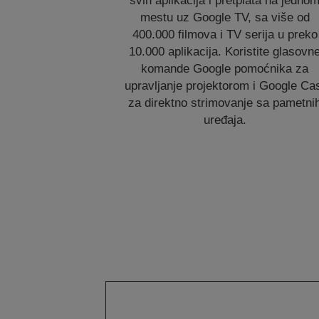
svih aplikacija i pretplata na jedno
mestu uz Google TV, sa više od
400.000 filmova i TV serija u preko
10.000 aplikacija. Koristite glasovn
komande Google pomoćnika za
upravljanje projektorom i Google Ca
za direktno strimovanje sa pametni
uređaja.