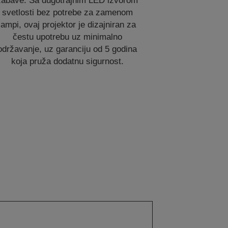
zabave. Sa dugotrajnim LED izvorom
svetlosti bez potrebe za zamenom
lampi, ovaj projektor je dizajniran za
čestu upotrebu uz minimalno
održavanje, uz garanciju od 5 godina
koja pruža dodatnu sigurnost.