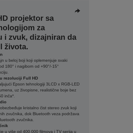
HD projektor sa
ologijom za
 i zvuk, dizajniran da
l života.
jn
jn u beloj boji koji oplemenjuje svaki
 od 180° i nagibom od +90°/-15°
ciju.
u rezoluciji Full HD
valjujući Epson tehnologiji 3LCD x RGB-LED
 lumena, uz živopisne, realistične boje bez
0 inča*.
dio
bezbeđuje kristalno čist stereo zvuk koji
nih zvučnika, dok Bluetooth veza podržava
luetooth zvučnika.
ćnik
je u više od 400.000 filmova i TV serija u