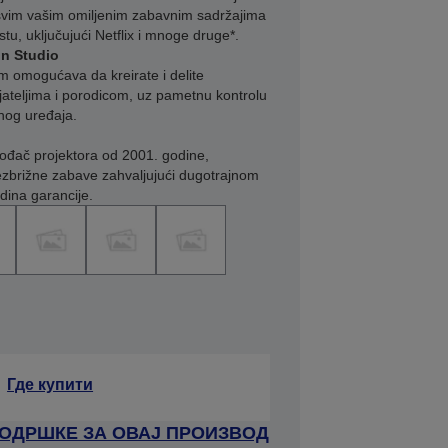
 svim vašim omiljenim zabavnim sadržajima
u, uključujući Netflix i mnoge druge*.
on Studio
m omogućava da kreirate i delite
jateljima i porodicom, uz pametnu kontrolu
lnog uređaja.
vođač projektora od 2001. godine,
brižne zabave zahvaljujući dugotrajnom
odina garancije.
Где купити
ПОДРШКЕ ЗА ОВАЈ ПРОИЗВОД