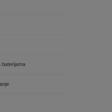
a baterijama
vanje