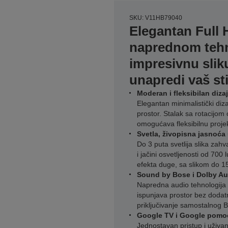
SKU: V11HB79040
Elegantan Full 
naprednom tehn
impresivnu sliku
unapredi vaš sti
Moderan i fleksibilan diza
Elegantan minimalistički diza
prostor. Stalak sa rotacijom
omogućava fleksibilnu projek
Svetla, živopisna jasnoća 
Do 3 puta svetlija slika zah
i jačini osvetljenosti od 700
efekta duge, sa slikom do 15
Sound by Bose i Dolby Au
Napredna audio tehnologija o
ispunjava prostor bez dodat
priključivanje samostalnog B
Google TV i Google pomo
Jednostavan pristup i uživan