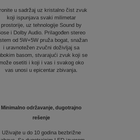
ronite u sadržaj uz kristalno čist zvuk
koji ispunjava svaki milimetar
prostorije, uz tehnologije Sound by
ose i Dolby Audio. Prilagođen stereo
istem od 5W+5W pruža bogat, snažan
i uravnotežen zvučni doživljaj sa
bokim basom, stvarajući zvuk koji se
može osetiti i koji i vas i svakog oko
vas unosi u epicentar zbivanja.
Minimalno održavanje, dugotrajno
rešenje
Uživajte u do 10 godina bezbrižne