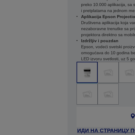
preko 10.000 aplikacija, sa
i pretplatama na jednom mest
Aplikacija Epson Projecti
Društvena aplikacija koja va
nezaboravne trenutke sa pri
projektora direktno sa mobi
Izdržljiv i pouzdan
Epson, vodeći svetski proiz
omogućava do 10 godina bez
LED izvoru svetlosti, uz 5 g
ИДИ НА СТРАНИЦУ 