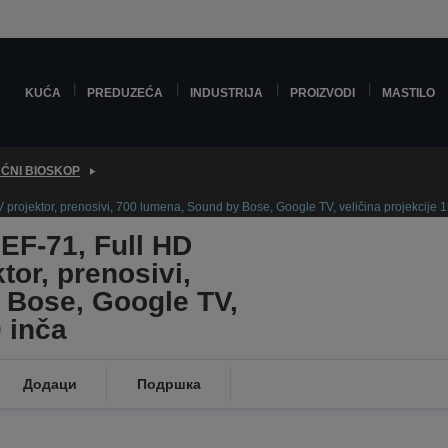
KUĆA
PREDUZEĆA
INDUSTRIJA
PROIZVODI
MASTILO
ĆNI BIOSKOP
 projektor, prenosivi, 700 lumena, Sound by Bose, Google TV, veličina projekcije 
 EF-71, Full HD
or, prenosivi,
 Bose, Google TV,
0 inča
Додаци
Подршка