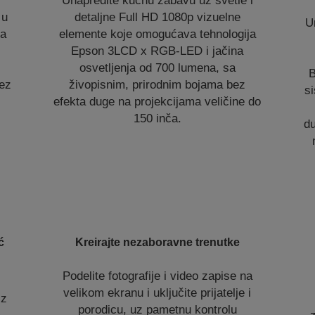
Unapredite kućnu zabavu uz svetle i
 u
detaljne Full HD 1080p vizuelne
U
va
elemente koje omogućava tehnologija
Epson 3LCD x RGB-LED i jačina
osvetljenja od 700 lumena, sa
B
bez
živopisnim, prirodnim bojama bez
s
efekta duge na projekcijama veličine do
150 inča.
du
ć
Kreirajte nezaboravne trenutke
Podelite fotografije i video zapise na
velikom ekranu i uključite prijatelje i
iz
porodicu, uz pametnu kontrolu