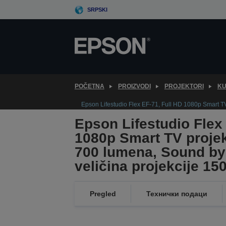
Skip
SRPSKI
to
main
content
POČETNA
PROIZVODI
PROJEKTORI
KU
Epson Lifestudio Flex EF-71, Full HD 1080p Smart TV
Epson Lifestudio Flex
1080p Smart TV projekt
700 lumena, Sound by
veličina projekcije 15
Pregled
Технички подаци