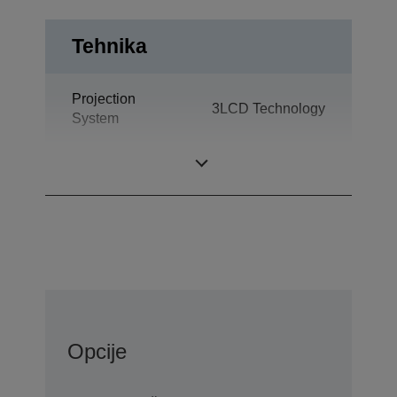
Tehnika
Projection
3LCD Technology
System
LCD Panel
0,61 inch
Opcije