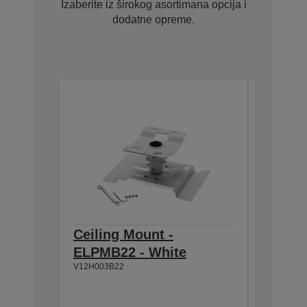
Izaberite iz širokog asortimana opcija i
dodatne opreme.
Ceiling Mount -
Lamp -
ELPMB22 - White
TW59x
V12H003B22
V13H010L