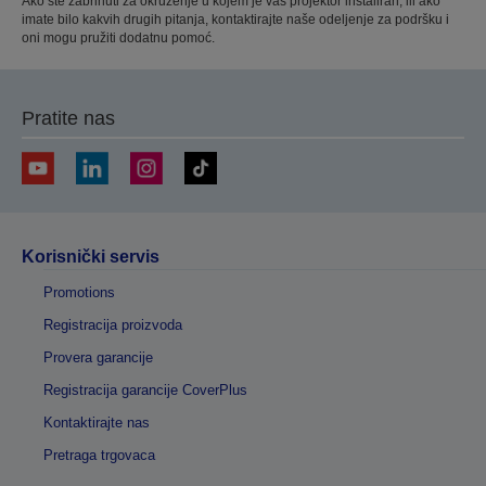
Ako ste zabrinuti za okruženje u kojem je vaš projektor instaliran, ili ako
imate bilo kakvih drugih pitanja, kontaktirajte naše odeljenje za podršku i
oni mogu pružiti dodatnu pomoć.
Pratite nas
Korisnički servis
Promotions
Registracija proizvoda
Provera garancije
Registracija garancije CoverPlus
Kontaktirajte nas
Pretraga trgovaca