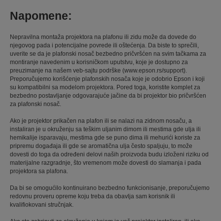
Napomene:
Nepravilna montaža projektora na plafonu ili zidu može da dovede do
njegovog pada i potencijalne povrede ili oštećenja. Da biste to sprečili,
uverite se da je plafonski nosač bezbedno pričvršćen na svim tačkama za
montiranje navedenim u korisničkom uputstvu, koje je dostupno za
preuzimanje na našem veb-sajtu podrške (www.epson.rs/support).
Preporučujemo korišćenje plafonskih nosača koje je odobrio Epson i koji
su kompatibilni sa modelom projektora. Pored toga, koristite komplet za
bezbedno postavljanje odgovarajuće jačine da bi projektor bio pričvršćen
za plafonski nosač.
Ako je projektor prikačen na plafon ili se nalazi na zidnom nosaču, a
instaliran je u okruženju sa teškim uljanim dimom ili mestima gde ulja ili
hemikalije isparavaju, mestima gde se puno dima ili mehurići koriste za
pripremu događaja ili gde se aromatična ulja često spaljuju, to može
dovesti do toga da određeni delovi naših proizvoda budu izloženi riziku od
materijalne razgradnje, što vremenom može dovesti do slamanja i pada
projektora sa plafona.
Da bi se omogućilo kontinuirano bezbedno funkcionisanje, preporučujemo
redovnu proveru opreme koju treba da obavlja sam korisnik ili
kvalifiokovani stručnjak.