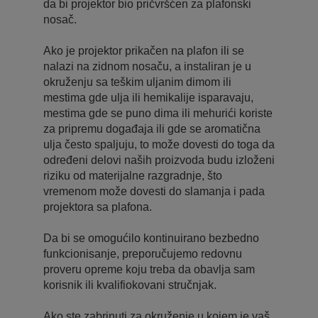
da bi projektor bio pričvršćen za plafonski
nosač.
Ako je projektor prikačen na plafon ili se
nalazi na zidnom nosaču, a instaliran je u
okruženju sa teškim uljanim dimom ili
mestima gde ulja ili hemikalije isparavaju,
mestima gde se puno dima ili mehurići koriste
za pripremu događaja ili gde se aromatična
ulja često spaljuju, to može dovesti do toga da
određeni delovi naših proizvoda budu izloženi
riziku od materijalne razgradnje, što
vremenom može dovesti do slamanja i pada
projektora sa plafona.
Da bi se omogućilo kontinuirano bezbedno
funkcionisanje, preporučujemo redovnu
proveru opreme koju treba da obavlja sam
korisnik ili kvalifiokovani stručnjak.
Ako ste zabrinuti za okruženje u kojem je vaš