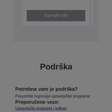
Saznajte više
Podrška
Potrebna vam je podrška?
Preuzmite najnovije upravljačke programe
Preporučene veze:
Upravljački programi i softver