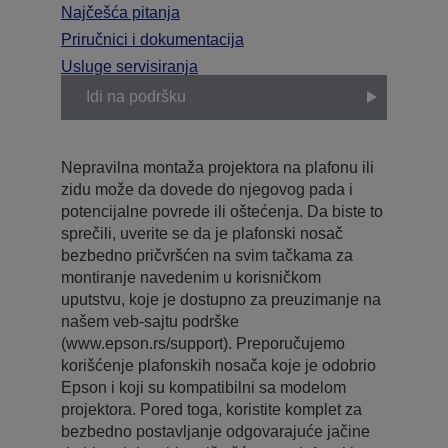
Najčešća pitanja
Priručnici i dokumentacija
Usluge servisiranja
Idi na podršku
Nepravilna montaža projektora na plafonu ili
zidu može da dovede do njegovog pada i
potencijalne povrede ili oštećenja. Da biste to
sprečili, uverite se da je plafonski nosač
bezbedno pričvršćen na svim tačkama za
montiranje navedenim u korisničkom
uputstvu, koje je dostupno za preuzimanje na
našem veb-sajtu podrške
(www.epson.rs/support). Preporučujemo
korišćenje plafonskih nosača koje je odobrio
Epson i koji su kompatibilni sa modelom
projektora. Pored toga, koristite komplet za
bezbedno postavljanje odgovarajuće jačine