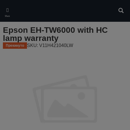
Skip
to
Pretr
main
Meni
content
Epson EH-TW6000 with HC
lamp warranty
SKU: V11H421040LW
Прекинуто