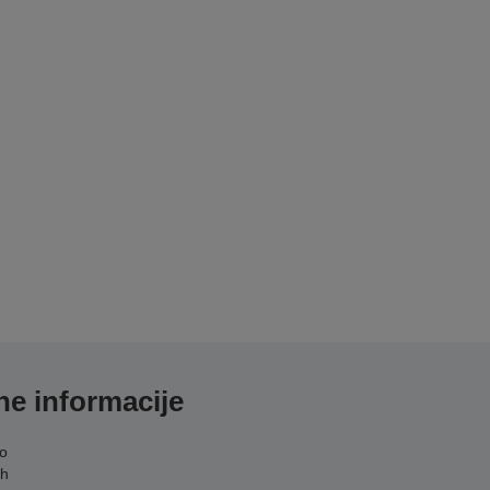
e informacije
do
th