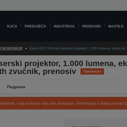
KUĆA
PREDUZEĆA
INDUSTRIJA
PROIZVODI
MASTILO
ĆNI BIOSKOP
Epson EF-21W mini laserski projektor, 1.000 lumena, ekran do 
erski projektor, 1.000 lumena, ek
h zvučnik, prenosiv
Прекинуто
Подршка
Nažalost, ovaj proizvod nije više dostupan. Informacije o daljoj podršci 