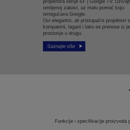
projektora serije EF | Google TV. Uživaj
omiljenoj zabavi, uz malu pomoć koju
omogućava Google.
Ovi elegantni, ali pristupačni projektori 
kompaktni, lagani i lako se prenose iz j
prostorije u drugu.
Saznajte više
Funkcije i specifikacije proizvod