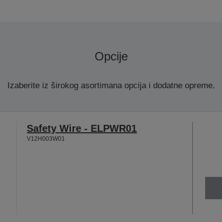
Opcije
Izaberite iz širokog asortimana opcija i dodatne opreme.
Safety Wire - ELPWR01
V12H003W01