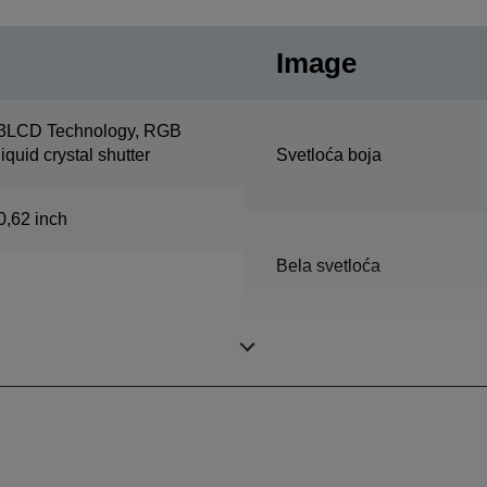
Image
3LCD Technology, RGB
liquid crystal shutter
Svetloća boja
0,62 inch
Bela svetloća
Poboljšanje rezolucije