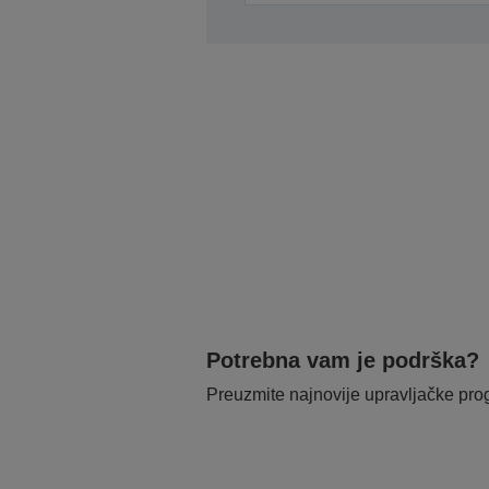
Potrebna vam je podrška?
Preuzmite najnovije upravljačke pr