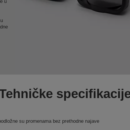
te u
su
edne
Tehničke specifikacij
a podložne su promenama bez prethodne najave