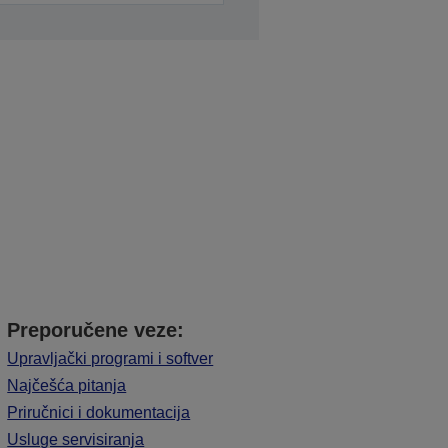
Preporučene veze:
Upravljački programi i softver
Najčešća pitanja
Priručnici i dokumentacija
Usluge servisiranja