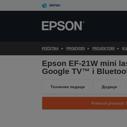
Skip
SRPSKI
to
main
content
POČETNA
PROIZVODI
PROJEKTORI
KU
Epson EF-21W mini las
Google TV™ i Bluetoot
Технички подаци
Додаци
Prekinuti proizvod- 