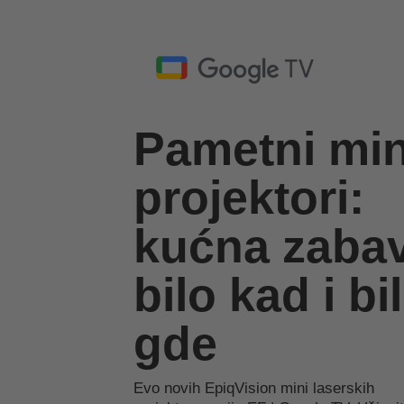
Pametni min
projektori:
kućna zaba
bilo kad i bi
gde
Evo novih EpiqVision mini laserskih