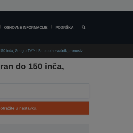
OSNOVNE INFORMACIJE
PODRŠKA
150 inča, Google TV™ i Bluetooth zvučnik, prenosiv
ran do 150 inča,
potražite u nastavku.