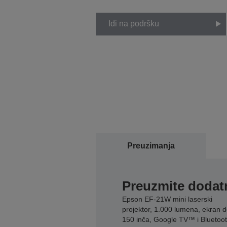
Idi na podršku
Preuzimanja
Preuzmite dodatn
Epson EF-21W mini laserski
projektor, 1.000 lumena, ekran 
150 inča, Google TV™ i Bluetoo