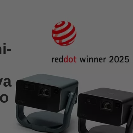
i-
va
lo