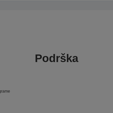
Podrška
ograme