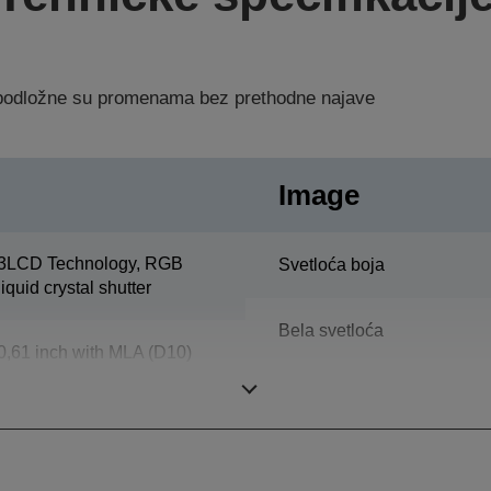
a podložne su promenama bez prethodne najave
Image
3LCD Technology, RGB
Svetloća boja
liquid crystal shutter
Bela svetloća
0,61 inch with MLA (D10)
Rezolucija