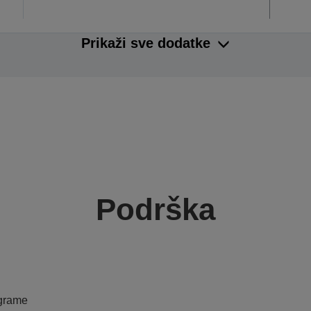
Prikaži sve dodatke
Podrška
ograme