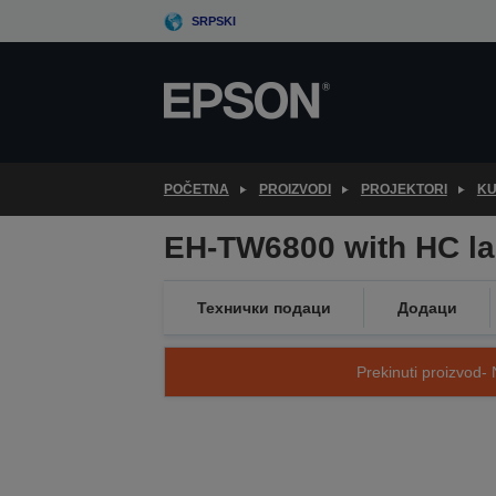
Skip
SRPSKI
to
main
content
POČETNA
PROIZVODI
PROJEKTORI
KU
EH-TW6800 with HC l
Технички подаци
Додаци
Prekinuti proizvod- 