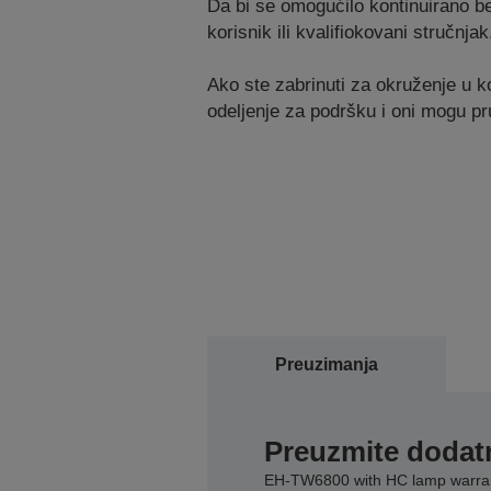
Da bi se omogućilo kontinuirano b
korisnik ili kvalifiokovani stručnjak
Ako ste zabrinuti za okruženje u koj
odeljenje za podršku i oni mogu pr
Preuzimanja
Preuzmite dodatn
EH-TW6800 with HC lamp warra