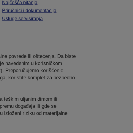
Najčešća pitanja
Priručnici i dokumentacija
Usluge servisiranja
ne povrede ili oštećenja. Da biste
anje navedenim u korisničkom
t). Preporučujemo korišćenje
oga, koristite komplet za bezbedno
sa teškim uljanim dimom ili
ipremu događaja ili gde se
 izloženi riziku od materijalne