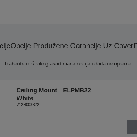
ije
Opcije Produžene Garancije Uz CoverP
Izaberite iz širokog asortimana opcija i dodatne opreme.
Ceiling Mount - ELPMB22 -
White
V12H003B22