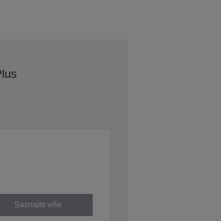
lus
Saznajte više