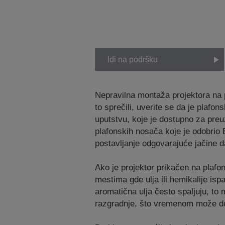
Idi na podršku
Nepravilna montaža projektora na p
to sprečili, uverite se da je pla
uputstvu, koje je dostupno za pr
plafonskih nosača koje je odobrio 
postavljanje odgovarajuće jačine d
Ako je projektor prikačen na plafon
mestima gde ulja ili hemikalije is
aromatična ulja često spaljuju, to
razgradnje, što vremenom može dov