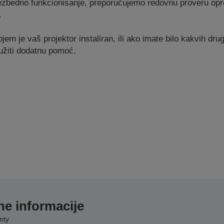
ezbedno funkcionisanje, preporučujemo redovnu proveru opr
.
em je vaš projektor instaliran, ili ako imate bilo kakvih drug
užiti dodatnu pomoć.
e informacije
nty