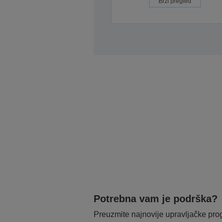
Brzi pregled
Potrebna vam je podrška?
Preuzmite najnovije upravljačke pr