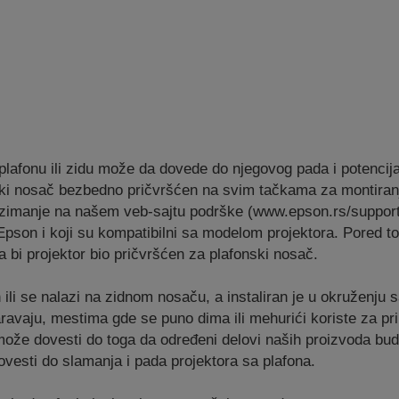
lafonu ili zidu može da dovede do njegovog pada i potencijal
fonski nosač bezbedno pričvršćen na svim tačkama za montir
euzimanje na našem veb-sajtu podrške (www.epson.rs/suppor
Epson i koji su kompatibilni sa modelom projektora. Pored t
a bi projektor bio pričvršćen za plafonski nosač.
 ili se nalazi na zidnom nosaču, a instaliran je u okruženju 
paravaju, mestima gde se puno dima ili mehurići koriste za pr
 može dovesti do toga da određeni delovi naših proizvoda budu
esti do slamanja i pada projektora sa plafona.