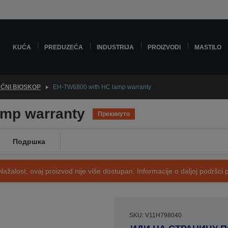
KUĆA
PREDUZEĆA
INDUSTRIJA
PROIZVODI
MASTILO
ĆNI BIOSKOP
EH-TW6800 with HC lamp warranty
amp warranty
Прекинуто
Подршка
Nažalost, ovaj proizvod nije više dostupan. Informacije o daljoj podršci 
SKU: V11H798040