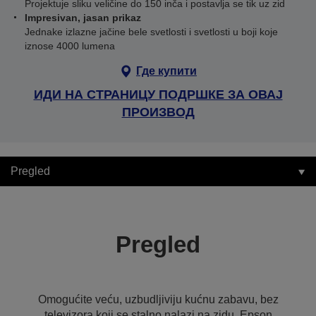
Projektuje sliku veličine do 150 inča i postavlja se tik uz zid
Impresivan, jasan prikaz
Jednake izlazne jačine bele svetlosti i svetlosti u boji koje
iznose 4000 lumena
Где купити
ИДИ НА СТРАНИЦУ ПОДРШКЕ ЗА ОВАЈ
ПРОИЗВОД
Pregled
Pregled
Omogućite veću, uzbudljiviju kućnu zabavu, bez
televizora koji se stalno nalazi na zidu. Epson