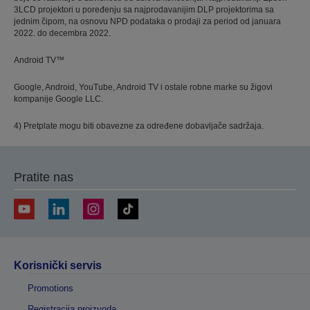
3LCD projektori u poređenju sa najprodavanijim DLP projektorima sa
jednim čipom, na osnovu NPD podataka o prodaji za period od januara
2022. do decembra 2022.
Android TV™
Google, Android, YouTube, Android TV i ostale robne marke su žigovi
kompanije Google LLC.
4) Pretplate mogu biti obavezne za određene dobavljače sadržaja.
Pratite nas
Korisnički servis
Promotions
Registracija proizvoda