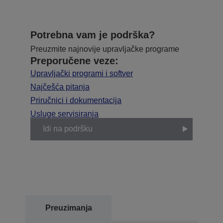
Potrebna vam je podrška?
Preuzmite najnovije upravljačke programe
Preporučene veze:
Upravljački programi i softver
Najčešća pitanja
Priručnici i dokumentacija
Usluge servisiranja
Idi na podršku
Preuzimanja