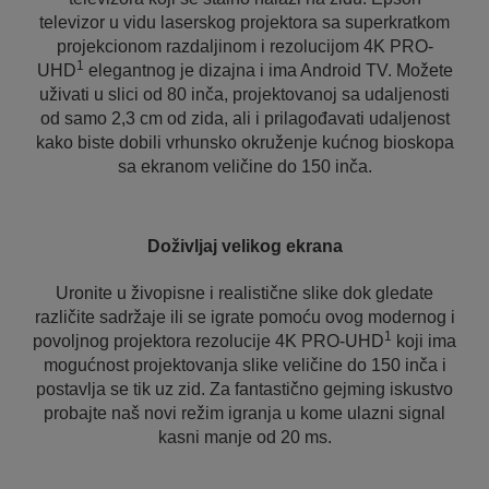
televizor u vidu laserskog projektora sa superkratkom
projekcionom razdaljinom i rezolucijom 4K PRO-
1
UHD
elegantnog je dizajna i ima Android TV. Možete
uživati u slici od 80 inča, projektovanoj sa udaljenosti
od samo 2,3 cm od zida, ali i prilagođavati udaljenost
kako biste dobili vrhunsko okruženje kućnog bioskopa
sa ekranom veličine do 150 inča.
Doživljaj velikog ekrana
Uronite u živopisne i realistične slike dok gledate
različite sadržaje ili se igrate pomoću ovog modernog i
1
povoljnog projektora rezolucije 4K PRO-UHD
koji ima
mogućnost projektovanja slike veličine do 150 inča i
postavlja se tik uz zid. Za fantastično gejming iskustvo
probajte naš novi režim igranja u kome ulazni signal
kasni manje od 20 ms.