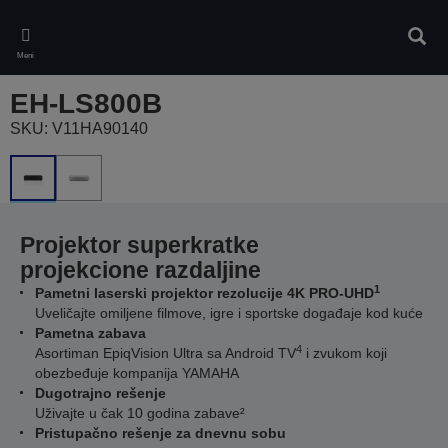
Skip
to
Pretr
main
Meni
content
EH-LS800B
SKU: V11HA90140
Projektor superkratke
projekcione razdaljine
1
Pametni laserski projektor rezolucije 4K PRO-UHD
Uveličajte omiljene filmove, igre i sportske događaje kod kuće
Pametna zabava
4
Asortiman EpiqVision Ultra sa Android TV
i zvukom koji
obezbeđuje kompanija YAMAHA
Dugotrajno rešenje
Uživajte u čak 10 godina zabave²
Pristupačno rešenje za dnevnu sobu