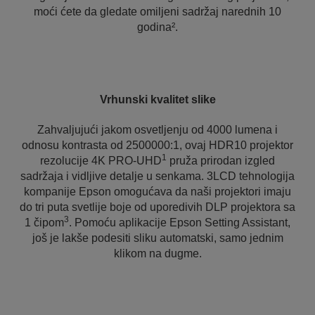
moći ćete da gledate omiljeni sadržaj narednih 10
godina².
Vrhunski kvalitet slike
Zahvaljujući jakom osvetljenju od 4000 lumena i
odnosu kontrasta od 2500000:1, ovaj HDR10 projektor
1
rezolucije 4K PRO-UHD
pruža prirodan izgled
sadržaja i vidljive detalje u senkama. 3LCD tehnologija
kompanije Epson omogućava da naši projektori imaju
do tri puta svetlije boje od uporedivih DLP projektora sa
3
1 čipom
. Pomoću aplikacije Epson Setting Assistant,
još je lakše podesiti sliku automatski, samo jednim
klikom na dugme.