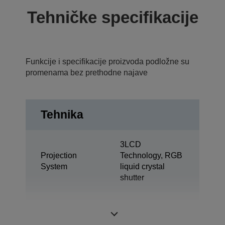
Tehničke specifikacije
Funkcije i specifikacije proizvoda podložne su
promenama bez prethodne najave
Tehnika
3LCD
Projection
Technology, RGB
System
liquid crystal
shutter
0,62 inch with C2
LCD Panel
Fine