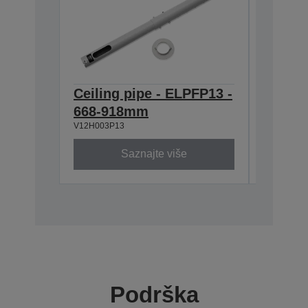
Ceiling pipe - ELPFP13 -
Ceilin
668-918mm
ELPMB
V12H003P13
V12H003B
Saznajte više
Podrška