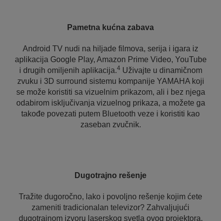
Pametna kućna zabava
Android TV nudi na hiljade filmova, serija i igara iz
aplikacija Google Play, Amazon Prime Video, YouTube
4
i drugih omiljenih aplikacija.
Uživajte u dinamičnom
zvuku i 3D surround sistemu kompanije YAMAHA koji
se može koristiti sa vizuelnim prikazom, ali i bez njega
odabirom isključivanja vizuelnog prikaza, a možete ga
takođe povezati putem Bluetooth veze i koristiti kao
zaseban zvučnik.
Dugotrajno rešenje
Tražite dugoročno, lako i povoljno rešenje kojim ćete
zameniti tradicionalan televizor? Zahvaljujući
dugotrajnom izvoru laserskog svetla ovog projektora,