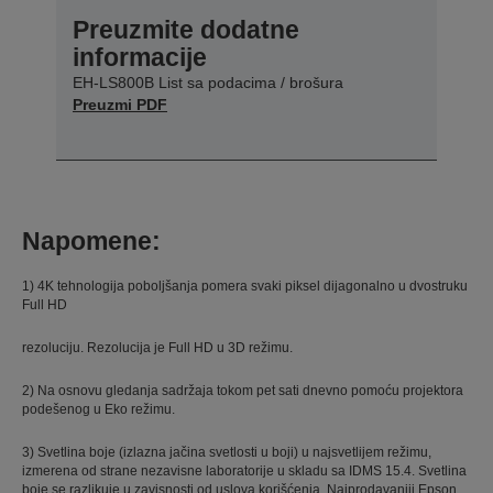
Preuzmite dodatne
informacije
EH-LS800B List sa podacima / brošura
Preuzmi PDF
Napomene:
1) 4K tehnologija poboljšanja pomera svaki piksel dijagonalno u dvostruku
Full HD
rezoluciju. Rezolucija je Full HD u 3D režimu.
2) Na osnovu gledanja sadržaja tokom pet sati dnevno pomoću projektora
podešenog u Eko režimu.
3) Svetlina boje (izlazna jačina svetlosti u boji) u najsvetlijem režimu,
izmerena od strane nezavisne laboratorije u skladu sa IDMS 15.4. Svetlina
boje se razlikuje u zavisnosti od uslova korišćenja. Najprodavaniji Epson