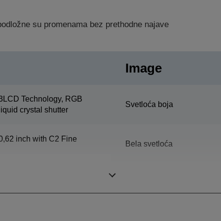
a podložne su promenama bez prethodne najave
Image
3LCD Technology, RGB
Svetloća boja
liquid crystal shutter
0,62 inch with C2 Fine
Bela svetloća
Rezolucija