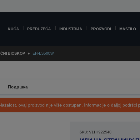
KUĆA
PREDUZEĆA
INDUSTRIJA
PROIZVODI
MASTILO
ĆNI BIOSKOP
EH-LS500W
Подршка
Nažalost, ovaj proizvod nije više dostupan. Informacije o daljoj podršci 
SKU: V11H922540