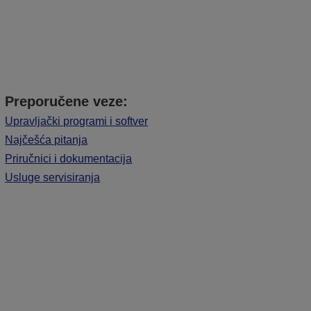
Preporučene veze:
Upravljački programi i softver
Najčešća pitanja
Priručnici i dokumentacija
Usluge servisiranja