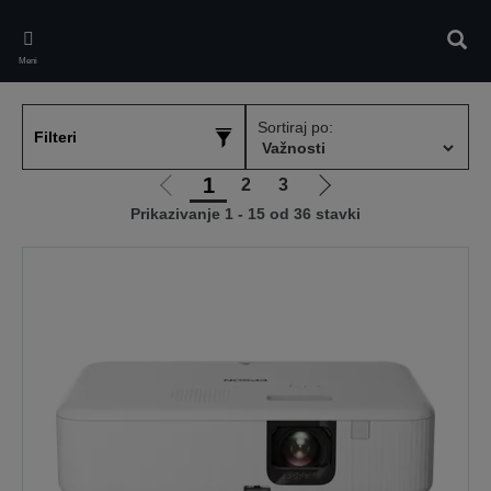
Skip
to
Pretr
main
Meni
content
Sortiraj po:
Filteri
1
2
3
Idi
Idi
Prikazivanje 1 - 15 od 36 stavki
na
na
prethodnu
sledeću
stranicu
stranicu