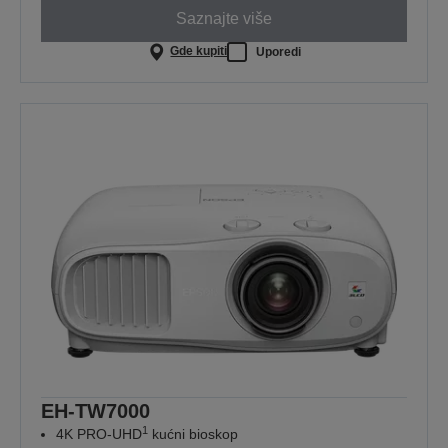
Saznajte više
Gde kupiti
Uporedi
EH-TW7000
1
4K PRO-UHD
kućni bioskop