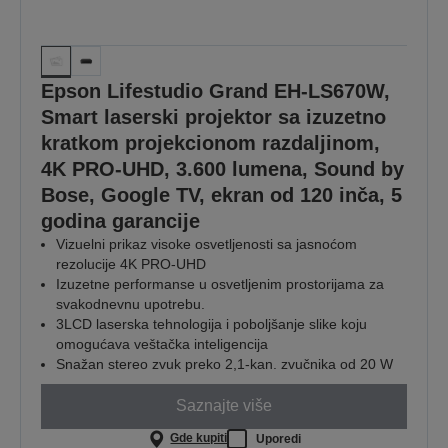
Epson Lifestudio Grand EH-LS670W,
Smart laserski projektor sa izuzetno
kratkom projekcionom razdaljinom,
4K PRO-UHD, 3.600 lumena, Sound by
Bose, Google TV, ekran od 120 inča, 5
godina garancije
Vizuelni prikaz visoke osvetljenosti sa jasnoćom
rezolucije 4K PRO-UHD
Izuzetne performanse u osvetljenim prostorijama za
svakodnevnu upotrebu.
3LCD laserska tehnologija i poboljšanje slike koju
omogućava veštačka inteligencija
Snažan stereo zvuk preko 2,1-kan. zvučnika od 20 W
Saznajte više
Gde kupiti
Uporedi