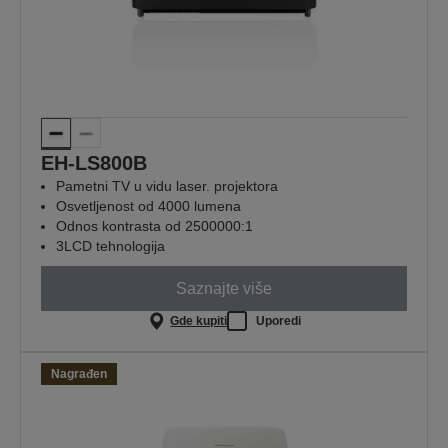
EH-LS800B
Pametni TV u vidu laser. projektora
Osvetljenost od 4000 lumena
Odnos kontrasta od 2500000:1
3LCD tehnologija
Saznajte više
Gde kupiti
Uporedi
Nagrađen