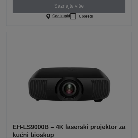
Saznajte više
Gde kupiti
Uporedi
EH-LS9000B – 4K laserski projektor za
kućni bioskop