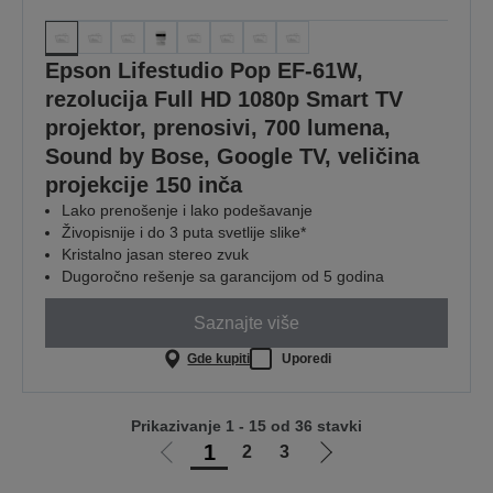
Epson Lifestudio Pop EF-61W,
rezolucija Full HD 1080p Smart TV
projektor, prenosivi, 700 lumena,
Sound by Bose, Google TV, veličina
projekcije 150 inča
Lako prenošenje i lako podešavanje
Živopisnije i do 3 puta svetlije slike*
Kristalno jasan stereo zvuk
Dugoročno rešenje sa garancijom od 5 godina
Saznajte više
Gde kupiti
Uporedi
Prikazivanje 1 - 15 od 36 stavki
1
2
3
Idi
Idi
na
na