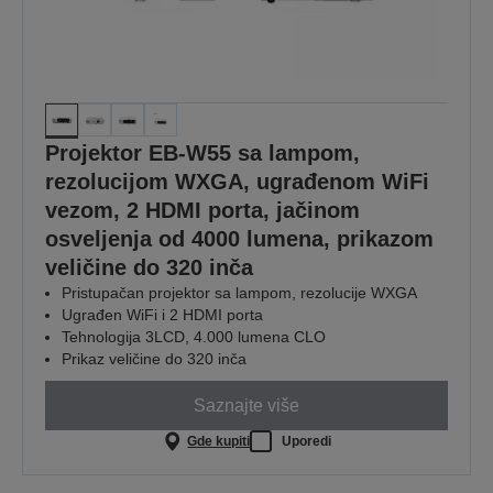
Projektor EB-W55 sa lampom,
rezolucijom WXGA, ugrađenom WiFi
vezom, 2 HDMI porta, jačinom
osveljenja od 4000 lumena, prikazom
veličine do 320 inča
Pristupačan projektor sa lampom, rezolucije WXGA
Ugrađen WiFi i 2 HDMI porta
Tehnologija 3LCD, 4.000 lumena CLO
Prikaz veličine do 320 inča
Saznajte više
Gde kupiti
Uporedi