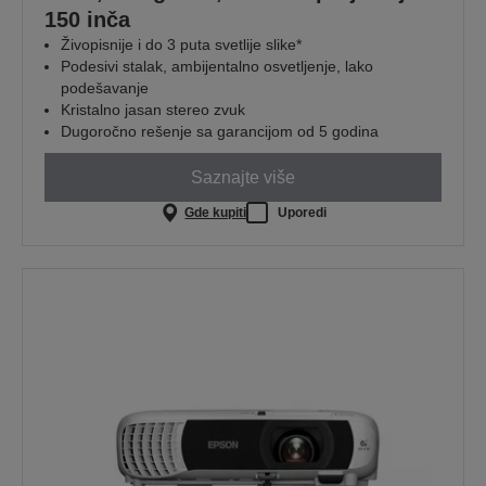
150 inča
Živopisnije i do 3 puta svetlije slike*
Podesivi stalak, ambijentalno osvetljenje, lako
podešavanje
Kristalno jasan stereo zvuk
Dugoročno rešenje sa garancijom od 5 godina
Saznajte više
Gde kupiti
Uporedi