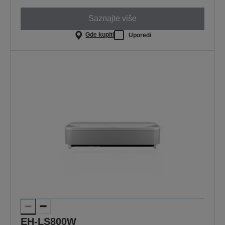
Saznajte više
Gde kupiti
Uporedi
EH-LS800W