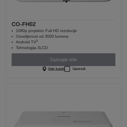
CO-FH02
1080p projektor Full HD rezolucije
Osvetljenost od 3000 lumena
3
Android TV
Tehnologija 3LCD
Saznajte više
Gde kupiti
Uporedi