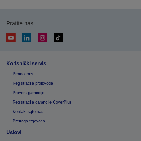
prethodnu
sledeću
stranicu
stranicu
Pratite nas
Korisnički servis
Promotions
Registracija proizvoda
Provera garancije
Registracija garancije CoverPlus
Kontaktirajte nas
Pretraga trgovaca
Uslovi