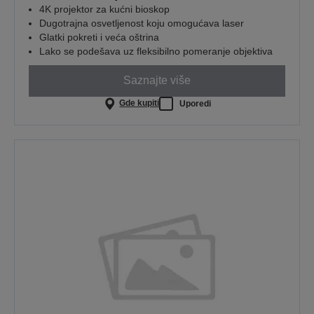
4K projektor za kućni bioskop
Dugotrajna osvetljenost koju omogućava laser
Glatki pokreti i veća oštrina
Lako se podešava uz fleksibilno pomeranje objektiva
Saznajte više
Gde kupiti
Uporedi